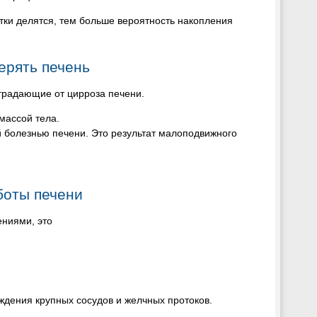
тки делятся, тем больше вероятность накопления
ерять печень
страдающие от цирроза печени.
массой тела.
й болезнью печени. Это результат малоподвижного
боты печени
ениями, это
ождения крупных сосудов и желчных протоков.