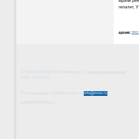
Врачи рек
гепатит, 
архив:
201
© 1996-2018
INNOV.RU (Иннов.ру)
* - правила пользования
ISSN: 2414-5122
E-mail редакции: vzh85@yandex.ru,
aad4439508463cb2