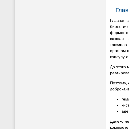
Глав
Главная з
биологиче
ферментов
важная –
токсинов.
органом н
капсулу-о
До этого 
реагирова
Поэтому, 
доброкаче
гем
кис
аде
Далеко не
компьюте