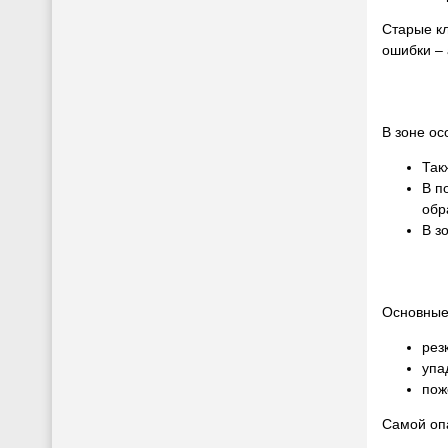
Старые кл
ошибки – 
В зоне ос
Так
В п
обр
В з
Основные 
рез
упа
пож
Самой опа