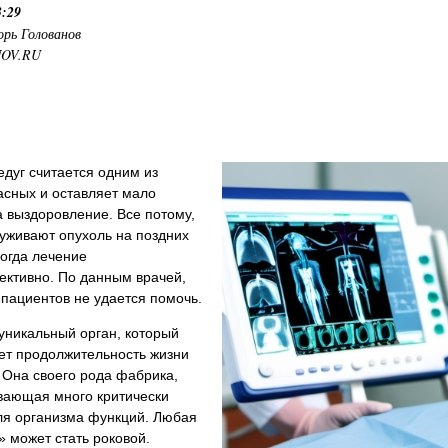
3:29
орь Голованов
NOV.RU
дуг считается одним из
асных и оставляет мало
 выздоровление. Все потому,
уживают опухоль на поздних
когда лечение
ктивно. По данным врачей,
пациентов не удается помочь.
уникальный орган, который
ет продолжительность жизни
 Она своего рода фабрика,
вающая много критически
ля организма функций. Любая
 может стать роковой.