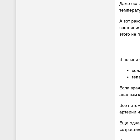
Даже если
температу
А вот рак
состояния
этого не п
В печени 
хол
геп
Если врач
анализы к
Все потом
артерии и
Еще одна 
«отрасти»