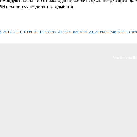
омендуют после 45 лет ежегодно проходить диспансеризацию, даже
УЗИ печени лучше делать каждый год.
3
2012
2011
1999-2011
новости ИТ
гость портала 2013
тема недели 2013
по
Реклама на I