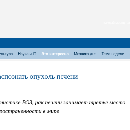
каждый месяц нас
ультура
Наука и IT
Это интересно
Мозаика дня
Тема недели
аспознать опухоль печени
тистике ВОЗ, рак печени занимает третье место
пространенности в мире