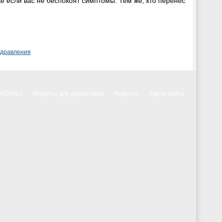
 если вас не беспокоят симптомы. Тем же, кто перенес
здравления
NNOV.RU
Рецепты для диабетиков
Рецепты
Карта сайта