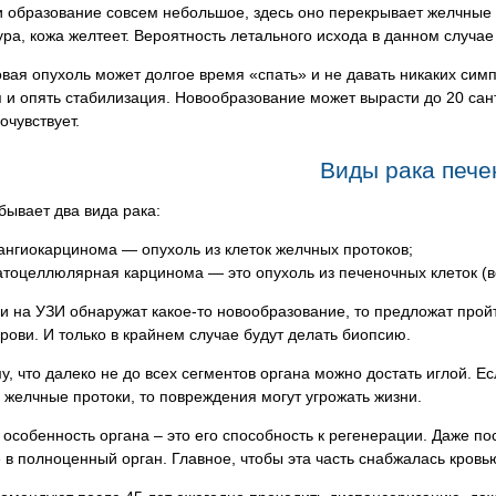
 образование совсем небольшое, здесь оно перекрывает желчные 
ра, кожа желтеет. Вероятность летального исхода в данном случае
овая опухоль может долгое время «спать» и не давать никаких си
 и опять стабилизация. Новообразование может вырасти до 20 сан
очувствует.
Виды рака пече
бывает два вида рака:
ангиокарцинома — опухоль из клеток желчных протоков;
атоцеллюлярная карцинома — это опухоль из печеночных клеток (вс
и на УЗИ обнаружат какое-то новообразование, то предложат про
рови. И только в крайнем случае будут делать биопсию.
у, что далеко не до всех сегментов органа можно достать иглой. Ес
 желчные протоки, то повреждения могут угрожать жизни.
особенность органа – это его способность к регенерации. Даже п
 в полноценный орган. Главное, чтобы эта часть снабжалась кровь