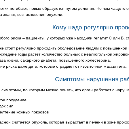
етки погибают, новые образуются путем деления. Но чем чаще кле
а значит, возникновения опухоли.
Кому надо регулярно пров
обого риска – пациенты, у которых уже находили гепатит С или В, 
же стоит регулярно проходить обследование людям с повышенной 
оследние годы растет количество больных с неалкогольной жирово
аза жизни, сахарного диабета, повышенного холестерина.
оне риска даже дети, которые страдают от избыточной массы тела.
Симптомы нарушения ра
симптомы, по которым можно понять, что орган работает с наруш
кое похудение
док сил
елтение кожных покровов
сной считается опухоль, которая вырастает в печени в зоне прох