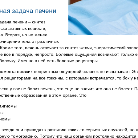
ная задача печени
адача печени – синтез
ски активных веществ,
. Вторая, но не менее
 очищение тела от различных
 Кроме того, печень отвечает за синтез желчи, энергетический зап
е все в порядке, непросто. Болевые ощущения возникают, только 
болочку. Именно в ней есть болевые рецепторы.
момента никаких неприятных ощущений человек не испытывает. Это
л рецепторами на все токсины, с которыми встречается, то бок у н
если у вас не болит печень, это еще не значит, что она не болеет.
ственные образования в этом органе. Это
ангиомы
ты
номы
 всегда они приводят к развитию каких-то серьезных опухолей, но
рную томографию. Потому что наш организм постоянно находится 