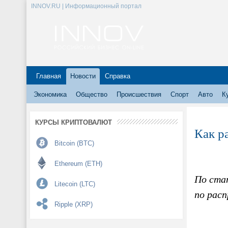
INNOV.RU | Информационный портал
Главная
Новости
Справка
Экономика
Общество
Происшествия
Спорт
Авто
К
КУРСЫ КРИПТОВАЛЮТ
Как р
Bitcoin (BTC)
Ethereum (ETH)
По ста
Litecoin (LTC)
по рас
Ripple (XRP)