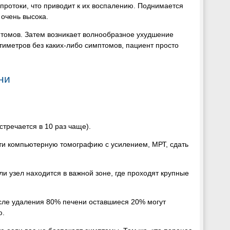
протоки, что приводит к их воспалению. Поднимается
 очень высока.
мптомов. Затем возникает волнообразное ухудшение
тиметров без каких-либо симптомов, пациент просто
ни
тречается в 10 раз чаще).
йти компьютерную томографию с усилением, МРТ, сдать
ли узел находится в важной зоне, где проходят крупные
осле удаления 80% печени оставшиеся 20% могут
ю.