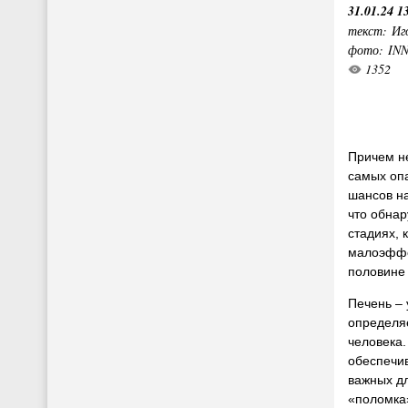
31.01.24 1
текст: Иг
фото: IN
1352
Причем не
самых оп
шансов на
что обнар
стадиях, 
малоэффе
половине 
Печень – 
определя
человека.
обеспечи
важных д
«поломка»