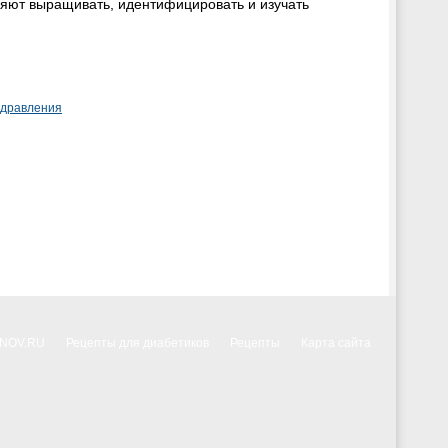
ляют выращивать, идентифицировать и изучать
здравления
NNOV.RU
Рецепты для диабетиков
Рецепты
Карта сайта