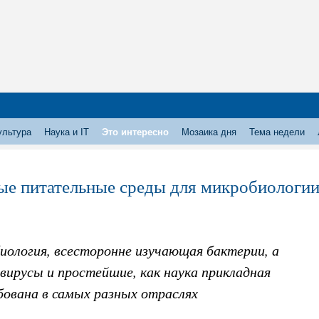
ультура
Наука и IT
Это интересно
Мозаика дня
Тема недели
ые питательные среды для микробиологи
иология, всесторонне изучающая бактерии, а
вирусы и простейшие, как наука прикладная
бована в самых разных отраслях