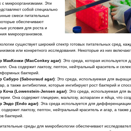
х с микроорганизмами. Эти
едставляют собой специально
анные смеси питательных
 которые обеспечивают
ые условия для роста и
ния микроорганизмов.
ологии существует широкий спектр готовых питательных сред, каж
низмов или конкретного исследования. Некоторые из них включают
р МакКонки (MacConkey agar)
: Это среда, которая используетс
илл. Она содержит лактозу, пептон, нейтральный краситель и селе
иформных бактерий.
р Сабуро (Sabouraud agar)
: Это среда, используемая для выращи
гар, а также антибиотики, которые ингибируют рост бактерий и спос
р Коча (Lowenstein-Jensen agar)
: Это среда, используемая для 
терии. Она содержит глицерин, мальтозу, аспарагин и яйца, что со
р Эндо (Endo agar)
: Эта среда используется для дифференциации
 содержит лактозу, пептон, нейтральный краситель и агар, а так
ов бактерий.
питательные среды для микробиологии обеспечивают исследовате