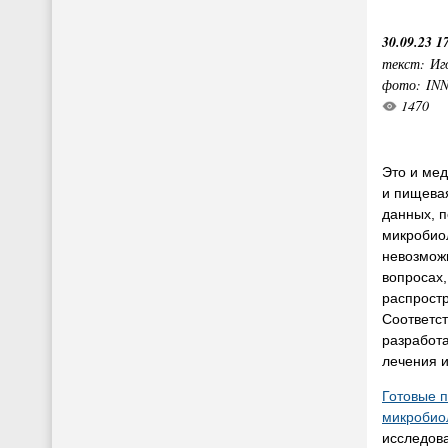
30.09.23 1
текст: Иг
фото: IN
1470
Это и мед
и пищева
данных, п
микробио
невозможн
вопросах,
распрост
Соответст
разработ
лечения 
Готовые 
микробио
исследова