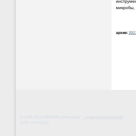
инструме
микробы, 
архив:
201
© 1996-2018
INNOV.RU (Иннов.ру)
* - правила пользования
ISSN: 2414-5122