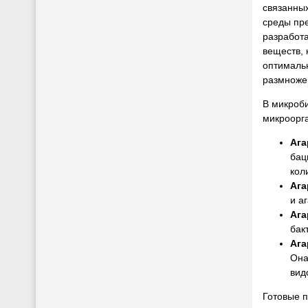
связанны
среды пр
разработ
веществ,
оптимальн
размноже
В микроби
микроорга
Ага
бац
кол
Ага
и а
Ага
бак
Ага
Она
вид
Готовые 