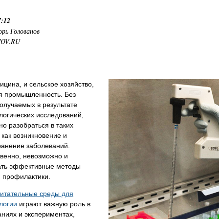
7:12
орь Голованов
NOV.RU
ицина, и сельское хозяйство,
я промышленность. Без
олучаемых в результате
логических исследований,
о разобраться в таких
 как возникновение и
ранение заболеваний.
венно, невозможно и
ать эффективные методы
и профилактики.
питательные среды для
логии
играют важную роль в
ниях и экспериментах,