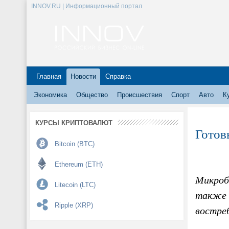
INNOV.RU | Информационный портал
Главная
Новости
Справка
Экономика
Общество
Происшествия
Спорт
Авто
К
КУРСЫ КРИПТОВАЛЮТ
Готов
Bitcoin (BTC)
Ethereum (ETH)
Микроб
Litecoin (LTC)
также 
Ripple (XRP)
востре