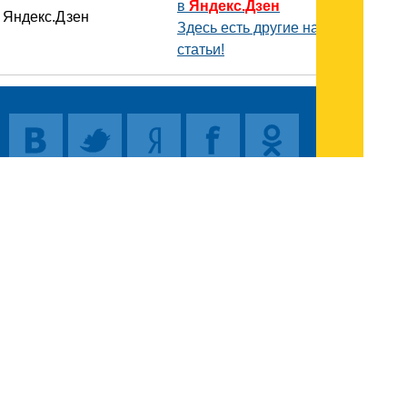
в
Яндекс.Дзен
Здесь есть другие наши
статьи!
Поиск
Карта сайта
© 1996-2026 INNOV.RU (Иннов.ру) -
информационное агентство.
* -
правила пользования
ISSN: 2414-5122
E-mail редакции: