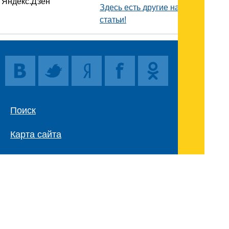
Здесь есть другие наши
статьи!
Поиск
Карта сайта
© 1996-2026 INNOV.RU (Иннов.ру) -
информационное агентство.
* -
правила пользования
ISSN: 2414-5122
E-mail редакции: