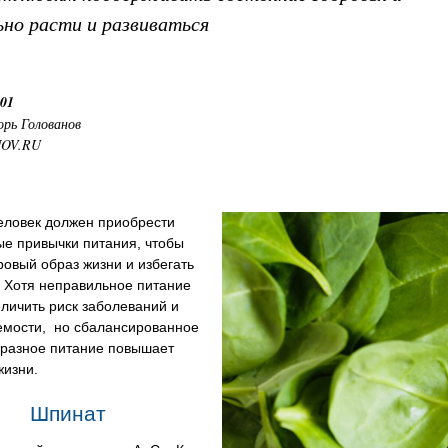
ьно расти и развиваться
:01
орь Голованов
NOV.RU
еловек должен приобрести
ые привычки питания, чтобы
ровый образ жизни и избегать
. Хотя неправильное питание
личить риск заболеваний и
емости, но сбалансированное
бразное питание повышает
жизни.
Шпинат