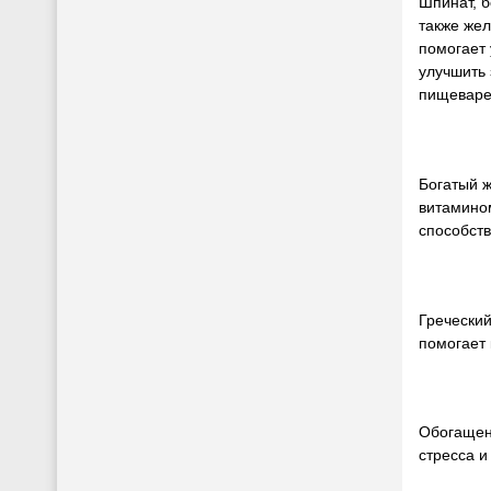
Шпинат, б
также жел
помогает 
улучшить 
пищеваре
Богатый 
витамином
способств
Греческий
помогает 
Обогащенн
стресса и