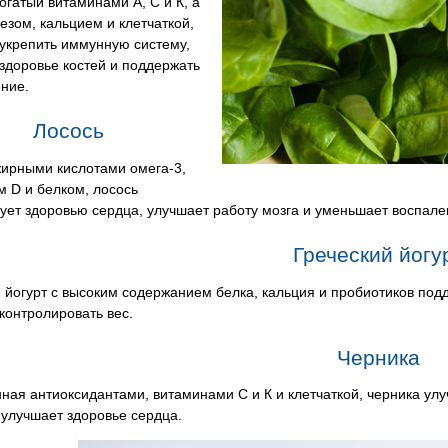
огатый витаминами А, С и К, а
езом, кальцием и клетчаткой,
укрепить иммунную систему,
здоровье костей и поддержать
ние.
Лосось
жирными кислотами омега-3,
 D и белком, лосось
ует здоровью сердца, улучшает работу мозга и уменьшает воспале
Греческий йогу
 йогурт с высоким содержанием белка, кальция и пробиотиков подд
контролировать вес.
Черника
ая антиоксидантами, витаминами С и К и клетчаткой, черника улу
 улучшает здоровье сердца.