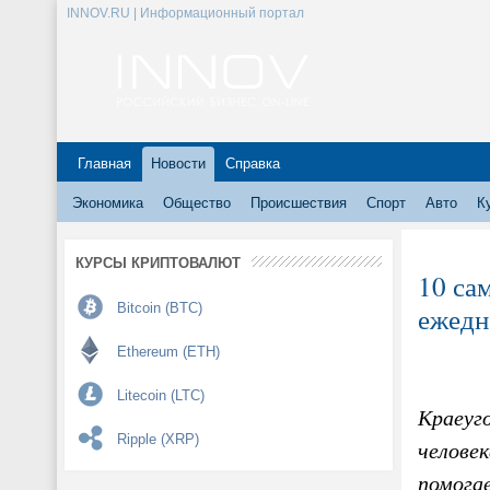
INNOV.RU | Информационный портал
Главная
Новости
Справка
Экономика
Общество
Происшествия
Спорт
Авто
К
КУРСЫ КРИПТОВАЛЮТ
10 са
Bitcoin (BTC)
ежедн
Ethereum (ETH)
Litecoin (LTC)
Краеуг
Ripple (XRP)
человек
помога