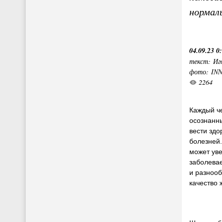
нормал
04.09.23 0
текст: Иг
фото: IN
2264
Каждый ч
осознанн
вести здо
болезней
может уве
заболева
и разноо
качество 