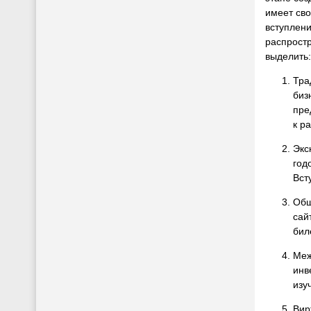
имеет сво
вступлен
распрост
выделить:
Тра
биз
пре
к р
Экс
год
Вст
Общ
сай
бил
Меж
инв
изу
Вир