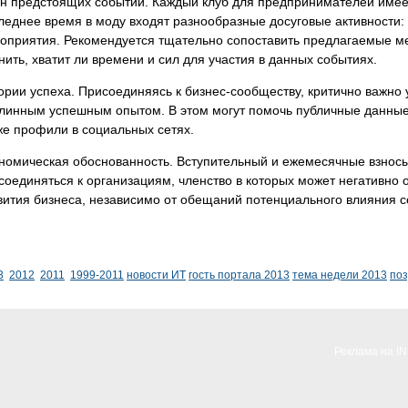
н предстоящих событий. Каждый клуб для предпринимателей имеет
леднее время в моду входят разнообразные досуговые активности: 
оприятия. Рекомендуется тщательно сопоставить предлагаемые м
нить, хватит ли времени и сил для участия в данных событиях.
ории успеха. Присоединяясь к бизнес-сообществу, критично важно 
линным успешным опытом. В этом могут помочь публичные данные и
же профили в социальных сетях.
номическая обоснованность. Вступительный и ежемесячные взнос
соединяться к организациям, членство в которых может негативно
вития бизнеса, независимо от обещаний потенциального влияния с
3
2012
2011
1999-2011
новости ИТ
гость портала 2013
тема недели 2013
по
Реклама на I