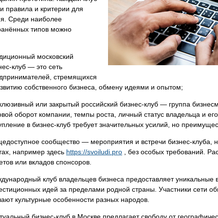
и правила и критерии для
ия. Среди наиболее
ранённых типов можно
диционный московский
нес-клуб — это сеть
дпринимателей, стремящихся
азвитию собственного бизнеса, обмену идеями и опытом;
клюзивный или закрытый российский бизнес-клуб — группа бизнесм
овой оборот компании, темпы роста, личный статус владельца и ег
упление в бизнес-клуб требует значительных усилий, но преимущес
едоступное сообщество — мероприятия и встречи бизнес-клуба, 
тах, например здесь
https://svoiludi.pro
, без особых требований. Ра
етов или вкладов спонсоров.
дународный клуб владельцев бизнеса предоставляет уникальные 
естиционных идей за пределами родной страны. Участники сети о
чают культурные особенности разных народов.
туальный бизнес-клуб в Москве предлагает свободу от географичес