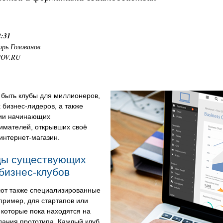
2:31
орь Голованов
NOV.RU
 быть клубы для миллионеров,
 бизнес-лидеров, а также
ии начинающих
имателей, открывших своё
интернет-магазин.
ды существующих
бизнес-клубов
ют также специализированные
пример, для стартапов или
 которые пока находятся на
дания прототипа. Каждый клуб