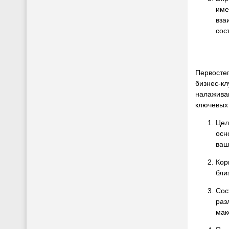
име
вза
сос
Первостеп
бизнес-кл
налаживан
ключевых
Цел
осн
ваш
Кор
бли
Сос
раз
мак