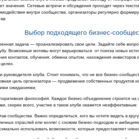
ет значения. Сетевые встречи и обсуждения проходят через тексто
имодействия внутри сообщества, организаторы регулярно формиру
тав.
Выбор подходящего бизнес-сообщес
енная задача — проанализировать свои цели. Задайте себе вопрос
убу. Возможные мотивы могут варьироваться: от поиска новых ист
ия контактов, обучения, обмена опытом, нахождения инвесторов и
 целях.
и руководителя клуба. Стоит понимать, что не все бизнес-сообщес
овная цель организатора — продвижение собственных продуктов или
ими ожиданиями;
поративная философия. Каждое бизнес-объединение строится на о
зки, скорее всего, участие в таком клубе окажется неэффективным.
тав сообщества. Важно определиться, кого вы хотите видеть в круг
личных отраслей или коллег с схожим бизнес-подходом и амбициям
симально использовать возможности, которые предоставляет членст