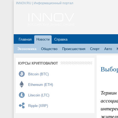
INNOV.RU | Информационный портал
Главная
Новости
Справка
Экономика
Общество
Происшествия
Спорт
Авто
КУРСЫ КРИПТОВАЛЮТ
Выбор
Bitcoin (BTC)
Ethereum (ETH)
Термин
Litecoin (LTC)
ассоци
Ripple (XRP)
интере
житель