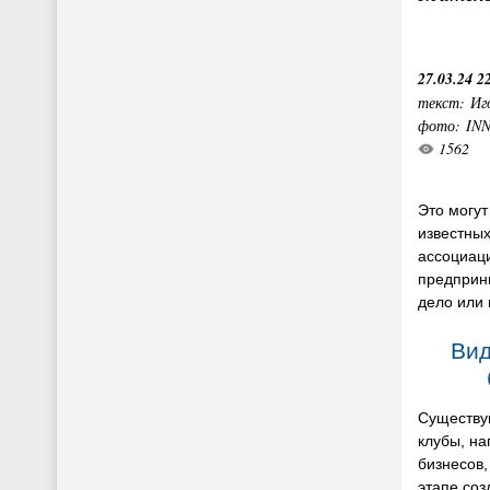
27.03.24 2
текст: Иг
фото: IN
1562
Это могут
известных
ассоциац
предприн
дело или 
Ви
Существу
клубы, на
бизнесов,
этапе соз