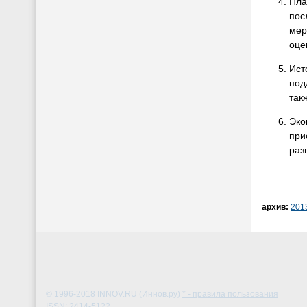
Пла
пос
мер
оце
Ист
под
так
Эко
при
раз
архив:
201
© 1996-2018
INNOV.RU (Иннов.ру)
* - правила пользования
ISSN: 2414-5122