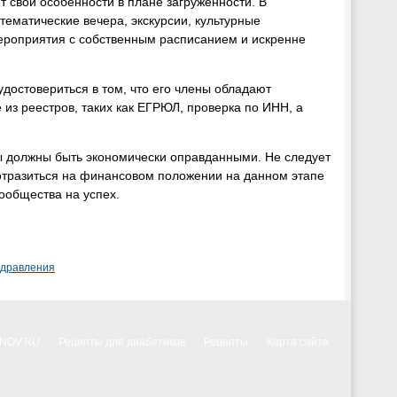
 свои особенности в плане загруженности. В
тематические вечера, экскурсии, культурные
ероприятия с собственным расписанием и искренне
удостовериться в том, что его члены обладают
з реестров, таких как ЕГРЮЛ, проверка по ИНН, а
ы должны быть экономически оправданными. Не следует
 отразиться на финансовом положении на данном этапе
ообщества на успех.
здравления
NNOV.RU
Рецепты для диабетиков
Рецепты
Карта сайта