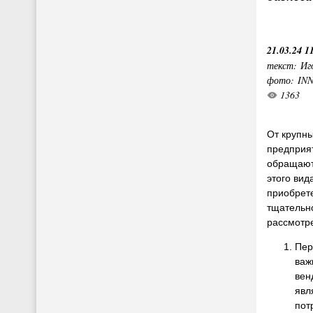
21.03.24 1
текст: Иг
фото: IN
1363
От крупн
предприя
обращают
этого вид
приобрете
тщательн
рассмотр
Пер
важ
вен
явл
пот