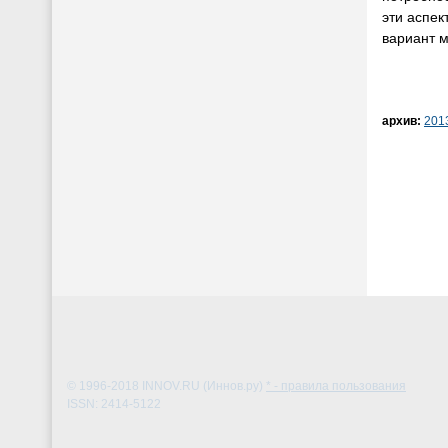
эти аспе
вариант 
архив:
201
© 1996-2018
INNOV.RU (Иннов.ру)
* - правила пользования
ISSN: 2414-5122