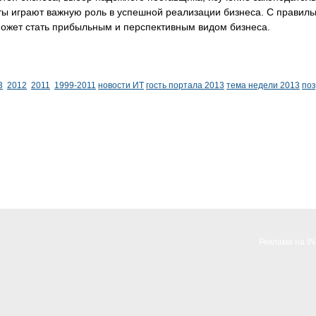
кты играют важную роль в успешной реализации бизнеса. С прави
может стать прибыльным и перспективным видом бизнеса.
3
2012
2011
1999-2011
новости ИТ
гость портала 2013
тема недели 2013
по
Реклама на I