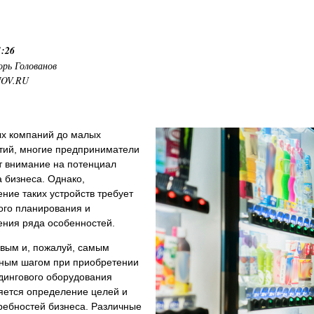
1:26
орь Голованов
NOV.RU
ых компаний до малых
тий, многие предприниматели
 внимание на потенциал
а бизнеса. Однако,
ние таких устройств требует
ого планирования и
ения ряда особенностей.
вым и, пожалуй, самым
ным шагом при приобретении
дингового оборудования
яется определение целей и
ребностей бизнеса. Различные