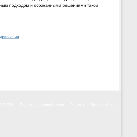
льным подходом и осознанными решениями такой
здравления
NNOV.RU
Рецепты для диабетиков
Рецепты
Карта сайта