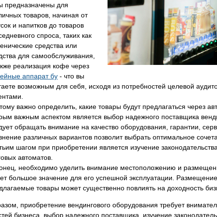
ы предназначены для
личных товаров, начиная от
усок и напитков до товаров
седневного спроса, таких как
иенические средства или
дства для самообслуживания,
акже реализация кофе через
ейные аппарат бу
- что вы
таете возможным для себя, исходя из потребностей целевой аудит
ентами.
тому важно определить, какие товары будут предлагаться через авт
рым важным аспектом является выбор надежного поставщика венд
дует обращать внимание на качество оборудования, гарантии, сер
внение различных вариантов позволит выбрать оптимальное сочета
тьим шагом при приобретении является изучение законодательства
говых автоматов.
онец, необходимо уделить внимание местоположению и размещени
ет большое значение для его успешной эксплуатации. Размещение
длагаемые товары может существенно повлиять на доходность биз
разом, приобретение вендингового оборудования требует внимате
тей бизнеса, выбор надежного поставщика, изучение законодател