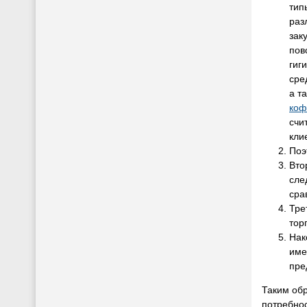
тип
раз
зак
пов
гиг
сре
а т
коф
счи
кли
Поэ
Вто
сле
сра
Тре
тор
Нак
име
пре
Таким об
потребнос