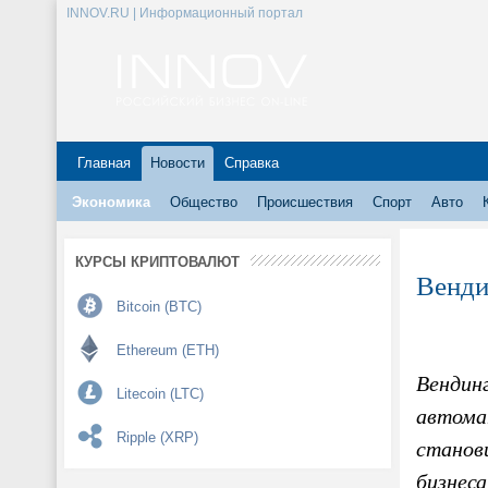
INNOV.RU | Информационный портал
Главная
Новости
Справка
Экономика
Общество
Происшествия
Спорт
Авто
КУРСЫ КРИПТОВАЛЮТ
Венди
Bitcoin (BTC)
Ethereum (ETH)
Вендинг
Litecoin (LTC)
автома
Ripple (XRP)
станови
бизнеса