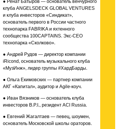
● Ренат Батыров — основатель венчурного
клуба ANGELSDECK GLOBAL VENTURES
и клуба инвесторов «Синдикат»,
основатель первого в России частного
технопарка FABRIKA и яхтенного
сообщества 100CAPTAINS. Экс-CEO
технопарка «Сколково».
● Андрей Рудов — директор компании
iRicond, основатель музыкального клуба
«МузИнж», лидер группы #ХардБарды.
● Ольга Екимовских — партнер компании
АКГ «Капитал», аудитор и Agile-коуч.
● Иван Вязников — основатель клуба
инвесторов B.P.I., резидент ACI Russia.
● Евгений Жагалтаев — певец, шоумен,
основатель Московской школы ораторов.