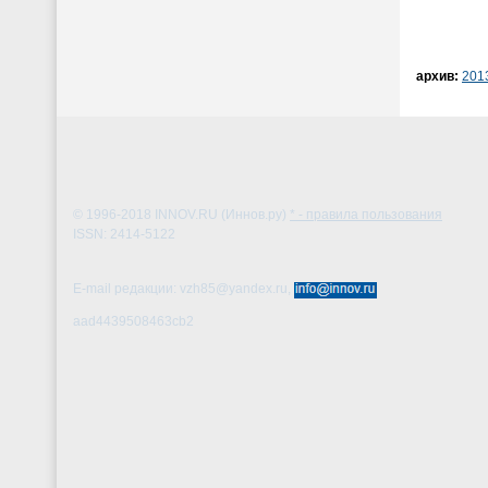
архив:
201
© 1996-2018
INNOV.RU (Иннов.ру)
* - правила пользования
ISSN: 2414-5122
E-mail редакции: vzh85@yandex.ru,
aad4439508463cb2