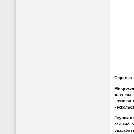
Справка
:
Микрофл
каналам
позволяе
нескольки
Группа к
важных о
разрабаты