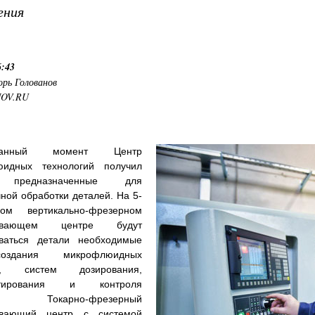
ения
6:43
орь Голованов
NOV.RU
нный момент Центр
юидных технологий получил
, предназначенные для
ной обработки деталей. На 5-
ом вертикально-фрезерном
тывающем центре будут
иваться детали необходимые
здания микрофлюидных
тв, систем дозирования,
татирования и контроля
ия. Токарно-фрезерный
ывающий центр c системой