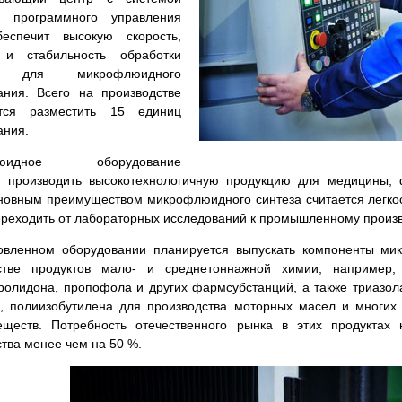
о программного управления
еспечит высокую скорость,
 и стабильность обработки
й для микрофлюидного
ания. Всего на производстве
ется разместить 15 единиц
ания.
люидное оборудование
т производить высокотехнологичную продукцию для медицины,
новным преимуществом микрофлюидного синтеза считается легкос
реходить от лабораторных исследований к промышленному произво
овленном оборудовании планируется выпускать компоненты ми
стве продуктов мало- и среднетоннажной химии, например, 
ролидона, пропофола и других фармсубстанций, а также триазол
), полиизобутилена для производства моторных масел и многих
еществ. Потребность отечественного рынка в этих продуктах
ства менее чем на 50 %.