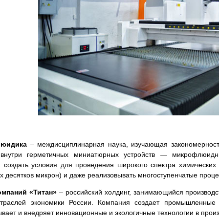
юидика
– междисциплинарная наука, изучающая закономерности
 внутри герметичных миниатюрных устройств — микрофлюид
т создать условия для проведения широкого спектра химических
х десятков микрон) и даже реализовывать многоступенчатые проце
омпаний «Титан»
– российский холдинг, занимающийся производс
траслей экономики России. Компания создает промышленные к
вает и внедряет инновационные и экологичные технологии в прои