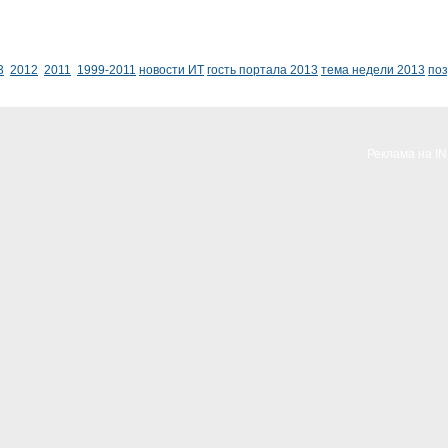
3
2012
2011
1999-2011
новости ИТ
гость портала 2013
тема недели 2013
по
Реклама на I