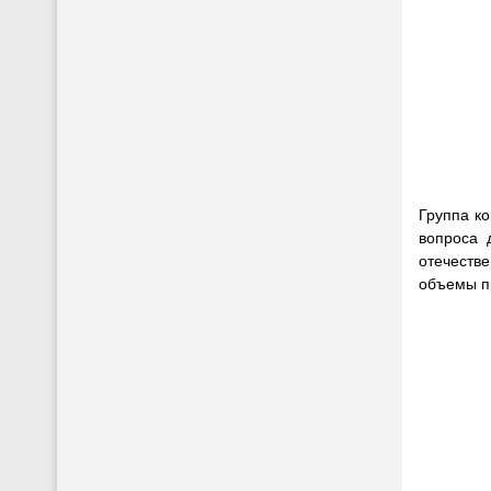
Группа к
вопроса 
отечеств
объемы п