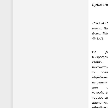
примен
18.03.24 1
текст: Иг
фото: IN
1511
На да
микрофл
станки
высокоточ
ти осев
обраба
изготавл
для со
устройс
термос
давлен
обрабат