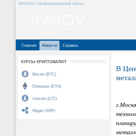
INNOV.RU | Информационный портал
Главная
Новости
Справка
КУРСЫ КРИПТОВАЛЮТ
В Цен
Bitcoin (BTC)
метал
Ethereum (ETH)
Litecoin (LTC)
г.Моск
Ripple (XRP)
технол
планиру
металл