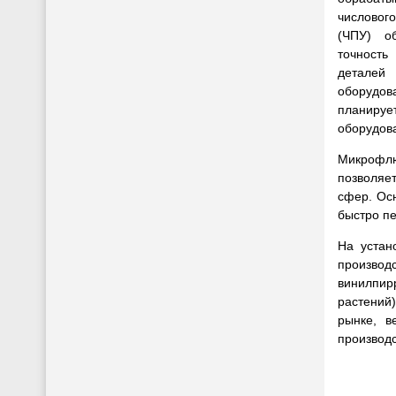
числовог
(ЧПУ) об
точность
детале
оборудов
планиру
оборудов
Микроф
позволяе
сфер. Ос
быстро пе
На устан
производ
винилпир
растений
рынке, в
производ