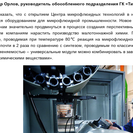
р Орлов, руководитель обособленного подразделения ГК «Тит
казать, что с открытием Центра микрофлюидных технологий в н
ся оборудованием для микрофлюидной промышленности. Новое
 нам значительно продвинуться в процессе создания перспектив
им компаниям нарастить производство малотоннажной химии.
, проводимая при температуре 80℃ реакция на микрофлюидной 
 почти в 2 раза по сравнению с синтезом, проводимым по класс
меняемостью – универсальные модули можно комбинировать в завис
 химическими веществами».