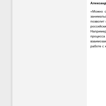
Александ
«Можно с
занимать
позволит
российск
Например
процесса
взаимоза
работе с