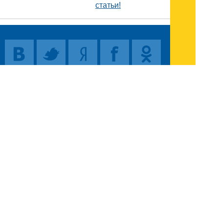
статьи!
Поиск
Карта сайта
© 1996-2026 INNOV.RU (Иннов.ру) -
информационное агентство.
* -
правила пользования
ISSN: 2414-5122
E-mail редакции: