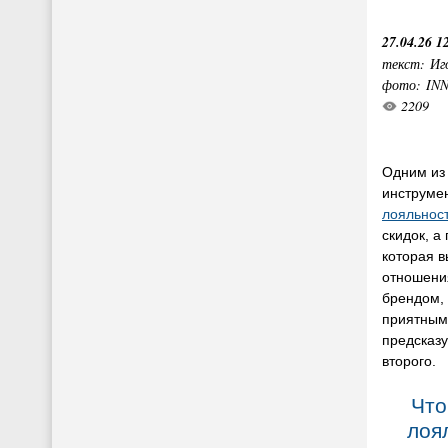
27.04.26 1
текст: Иг
фото: IN
2209
Одним из
инструме
лояльнос
скидок, а
которая 
отношени
брендом, 
приятным
предсказ
второго.
Что
лоя