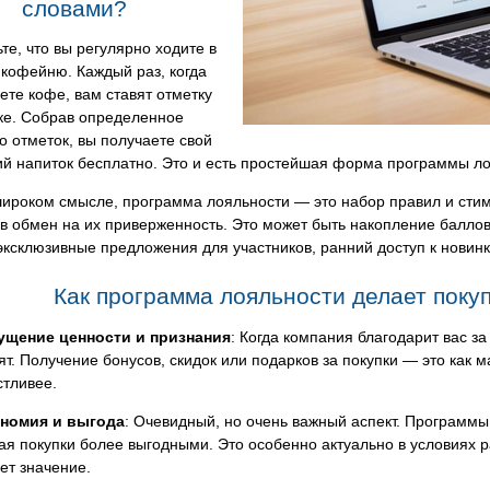
словами?
те, что вы регулярно ходите в
кофейню. Каждый раз, когда
ете кофе, вам ставят отметку
ке. Собрав определенное
о отметок, вы получаете свой
й напиток бесплатно. Это и есть простейшая форма программы ло
широком смысле, программа лояльности — это набор правил и сти
в обмен на их приверженность. Это может быть накопление баллов
эксклюзивные предложения для участников, ранний доступ к новин
Как программа лояльности делает поку
щение ценности и признания
: Когда компания благодарит вас за
ят. Получение бонусов, скидок или подарков за покупки — это как 
стливее.
номия и выгода
: Очевидный, но очень важный аспект. Программы
ая покупки более выгодными. Это особенно актуально в условиях р
ет значение.