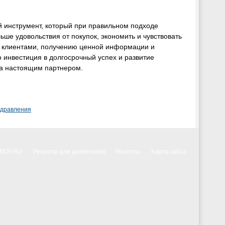
й инструмент, который при правильном подходе
ьше удовольствия от покупок, экономить и чувствовать
с клиентами, получению ценной информации и
 инвестиция в долгосрочный успех и развитие
 а настоящим партнером.
здравления
NNOV.RU
Рецепты для диабетиков
Рецепты
Карта сайта