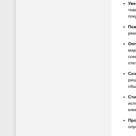
Уве
тов
пок
Пов
рек
Опт
мар
спе
отк
Соз
реш
общ
Сти
исп
кли
Про
опр