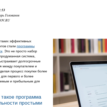
2:53
орь Голованов
NOV.RU
 таких эффективных
нтов стали
программы
ти
. Это не просто набор
 продуманная система,
выстраивает долгосрочные
я между покупателем и
делая процесс покупки более
 для первого и более
уемым и прибыльным для
 такое программа
льности простыми