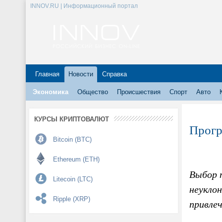
INNOV.RU | Информационный портал
Главная
Новости
Справка
Экономика
Общество
Происшествия
Спорт
Авто
КУРСЫ КРИПТОВАЛЮТ
Прогр
Bitcoin (BTC)
Ethereum (ETH)
Выбор т
Litecoin (LTC)
неукло
Ripple (XRP)
привле