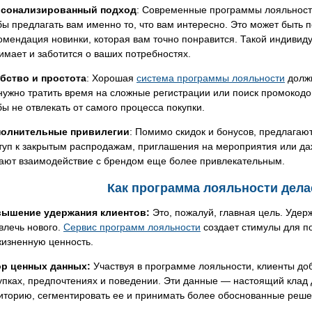
сонализированный подход
: Современные программы лояльности
бы предлагать вам именно то, что вам интересно. Это может быть
омендация новинки, которая вам точно понравится. Такой индивид
имает и заботится о ваших потребностях.
бство и простота
: Хорошая
система программы лояльности
должн
нужно тратить время на сложные регистрации или поиск промокодо
бы не отвлекать от самого процесса покупки.
олнительные привилегии
: Помимо скидок и бонусов, предлагаю
туп к закрытым распродажам, приглашения на мероприятия или даж
ают взаимодействие с брендом еще более привлекательным.
Как программа лояльности дела
ышение удержания клиентов:
Это, пожалуй, главная цель. Удер
влечь нового.
Сервис программ лояльности
создает стимулы для по
жизненную ценность.
р ценных данных:
Участвуя в программе лояльности, клиенты д
упках, предпочтениях и поведении. Эти данные — настоящий клад 
иторию, сегментировать ее и принимать более обоснованные реше