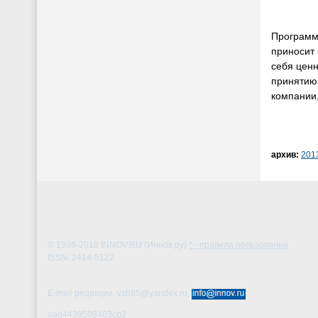
Программа
приносит 
себя цен
принятию 
компании,
архив:
201
© 1996-2018
INNOV.RU (Иннов.ру)
* - правила пользования
ISSN: 2414-5122
E-mail редакции: vzh85@yandex.ru,
aad4439508463cb2