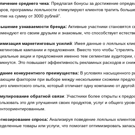
личение среднего чека
: Предлагая бонусы за достижение опреде
аров, программы лояльности стимулируют клиентов тратить больше
упке на сумму от 3000 рублей".
ышение узнаваемости бренда:
Активные участники становятся 
омендуют его своим друзьям и знакомым, что способствует естеств
имизация маркетинговых усилий
: Имея данные о лояльных клие
кетинговые кампании и предложения. Вместо того чтобы "стрелять
циальные акции и предложения именно тем сегментам аудитории, 
ликнутся. Это повышает эффективность рекламных расходов и сниж
дание конкурентного преимущества:
В условиях насыщенного р
ающим фактором при выборе между несколькими схожими предложе
его клиентского опыта, который отличает одну компанию от другой
мулирование обратной связи
: Участники более открыты к пред
ользовать это для улучшения своих продуктов, услуг и общего уро
ентоориентированным.
гнозирование спроса:
Анализируя поведение лояльных клиентов,
еделенные товары или услуги, что помогает оптимизировать запасы