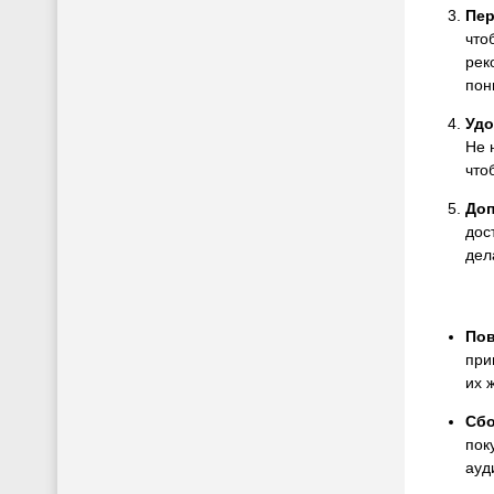
Пер
что
рек
пон
Удо
Не 
что
Доп
дос
дел
Пов
при
их 
Сбо
пок
ауд