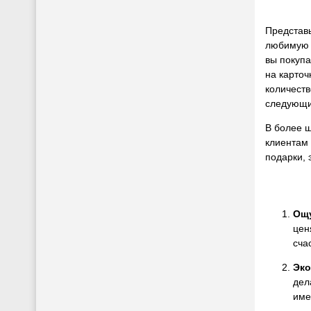
Представь
любимую 
вы покупа
на карточ
количеств
следующи
В более 
клиентам 
подарки, 
Ощу
цен
сча
Эко
дел
име