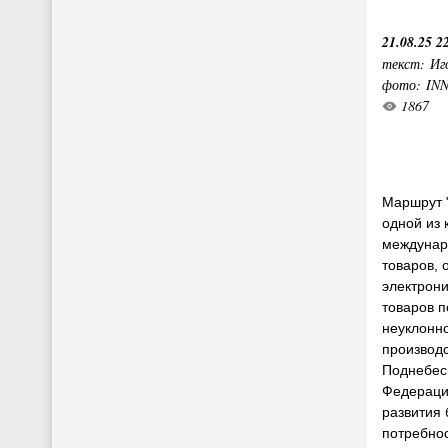
21.08.25 2
текст: Иг
фото: IN
1867
Маршрут "
одной из
междунар
товаров, 
электрони
товаров п
неуклонно
производ
Поднебес
Федераци
развития 
потребно