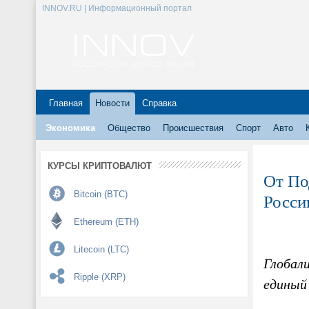
INNOV.RU | Информационный портал
Главная
Новости
Справка
Экономика
Общество
Происшествия
Спорт
Авто
КУРСЫ КРИПТОВАЛЮТ
От По
Bitcoin (BTC)
Росс
Ethereum (ETH)
Litecoin (LTC)
Глобал
Ripple (XRP)
единый