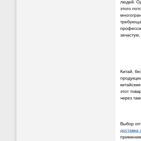
людей. О
этого пот
многогран
требующа
професси
зачастую,
Китай, б
продукци
китайские
этот това
через там
Выбор опт
доставка 
применимо