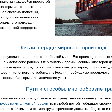
днако за кажущейся простотой
ока скрывается сложная и
ная система логистики,
я глубокого понимания,
онального подхода и,
 экспертной поддержки.
Китай: сердце мирового производств
ез преувеличения, является фабрикой мира. Его производственны
и не имеют себе равных. От гигантских промышленных кластеров 
 производители предлагают широкий спектр товаров, способных у
р достиг конечного потребителя в России, необходимо преодолеть 
оженные барьеры и логистические узлы.
Пути и способы: многообразие т
имального способа доставки – это краеугольный камень успешной 
грузов из китая контейнерами
или любой другой - обладает своими
сть в зависимости от типа груза, срочности доставки, бюджета и 