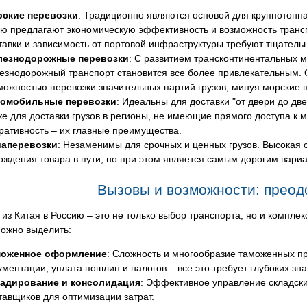
ские перевозки
: Традиционно являются основой для крупнотонна
ю предлагают экономическую эффективность и возможность транс
тавки и зависимость от портовой инфраструктуры требуют тщатель
езнодорожные перевозки
: С развитием трансконтинентальных м
езнодорожный транспорт становится все более привлекательным. О
можностью перевозки значительных партий грузов, минуя морские п
омобильные перевозки
: Идеальны для доставки "от двери до две
же для доставки грузов в регионы, не имеющие прямого доступа к 
ративность – их главные преимущества.
аперевозки
: Незаменимы для срочных и ценных грузов. Высокая 
ождения товара в пути, но при этом является самым дорогим вари
Вызовы и возможности: преод
 из Китая в Россию – это не только выбор транспорта, но и компл
можно выделить:
оженное оформление
: Сложность и многообразие таможенных п
ументации, уплата пошлин и налогов – все это требует глубоких зн
адирование и консолидация
: Эффективное управление складски
тавщиков для оптимизации затрат.