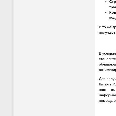
Стр
тра
Кон
каж
В то же в
получают
В услови
становит
обладающ
оптимизир
Для полу
Китая в 
настоятел
информац
помощь от