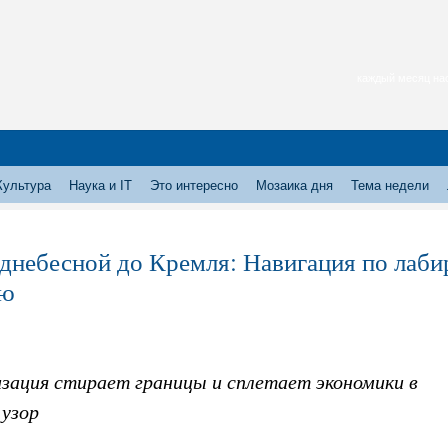
каждый месяц нас
Культура
Наука и IT
Это интересно
Мозаика дня
Тема недели
днебесной до Кремля: Навигация по лабир
ию
изация стирает границы и сплетает экономики в
 узор