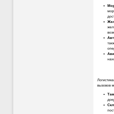
Мор
мор
дос
Жел
жел
воз
Авт
так
опе
Ави
нах
Логистика
вызовов 
Там
док
Скл
пос