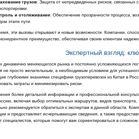
ахование грузов
: Защита от непредвиденных рисков, связанных 
нспортировки.
троль и отслеживание
: Обеспечение прозрачности процесса, во
дом этапе пути.
ремя, эти вызовы открывают и новые возможности. Компании, спо
 конкурентное преимущество, обеспечивая своим клиентам надежн
Экспертный взгляд: клю
ях динамично меняющегося рынка и постоянно усложняющихся лог
ся не просто желательным, а необходимым условием для успешног
ие глубокими знаниями специфики грузоперевозок из Китая в Рос
овать затраты и минимизировать риски.
чения более детальной информации и профессиональной консульта
Россию, включая выбор оптимальных маршрутов, видов транспорта,
ьно рекомендуется обратиться к экспертам в данной области. Ком
ии и предоставляет исчерпывающие сведения, а также предостав
 специалистов, которые помогут вам сориентироваться в сложном