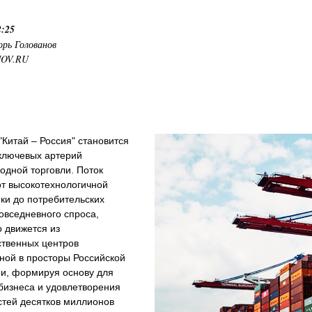
2:25
орь Голованов
NOV.RU
Китай – Россия" становится
 ключевых артерий
одной торговли. Поток
от высокотехнологичной
ки до потребительских
овседневного спроса,
 движется из
ственных центров
ной в просторы Российской
и, формируя основу для
бизнеса и удовлетворения
стей десятков миллионов