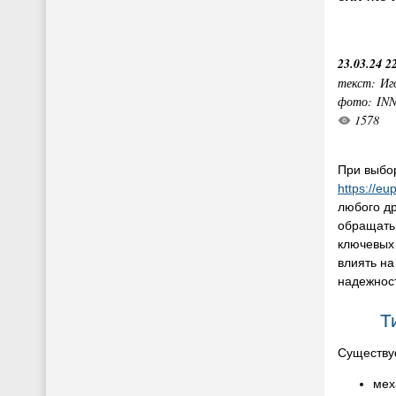
23.03.24 2
текст: Иг
фото: IN
1578
При выбо
https://eup
любого др
обращать
ключевых 
влиять на
надежнос
Т
Существуе
мех