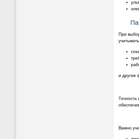
уль
эле
Па
При выбо
учитыват
спе
тре
раб
и другие 
Точность
обеспечи
Важно учи
диа