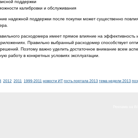
висной поддержки
можности калибровки и обслуживания
ние надежной поддержки после покупки может существенно повли
ера.
авильного расходомера имеет прямое влияние на эффективность 
приложениях. Правильно выбранный расходомер способствует опти
решений. Поэтому важно уделить достаточное внимание всем аспе
ую работу в конкретных условиях эксплуатации.
3
2012
2011
1999-2011
новости ИТ
гость портала 2013
тема недели 2013
по
Реклама на I