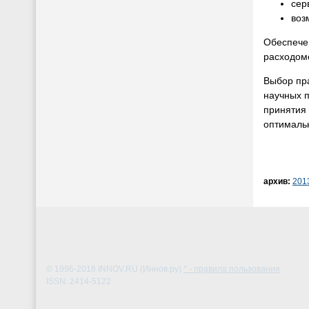
сер
воз
Обеспече
расходом
Выбор пр
научных 
принятия 
оптимальн
архив:
201
© 1996-2018
INNOV.RU (Иннов.ру)
* - правила пользования
ISSN: 2414-5122