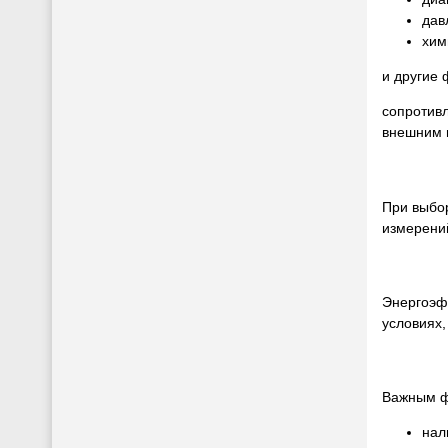
дав
хим
и другие 
сопротив
внешним в
При выбор
измерени
Энергоэф
условиях,
Важным ф
нал