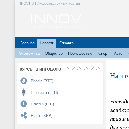
INNOV.RU | Информационный портал
Главная
Новости
Справка
Экономика
Общество
Происшествия
Спорт
Авто
КУРСЫ КРИПТОВАЛЮТ
На чт
Bitcoin (BTC)
Ethereum (ETH)
Расход
Litecoin (LTC)
жидкост
Ripple (XRP)
правил
для то