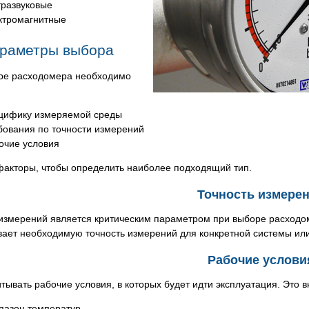
тразвуковые
ктромагнитные
раметры выбора
ре расходомера необходимо
ь
цифику измеряемой среды
бования по точности измерений
очие условия
факторы, чтобы определить наиболее подходящий тип.
Точность измере
 измерений является критическим параметром при выборе расходом
вает необходимую точность измерений для конкретной системы или
Рабочие услови
тывать рабочие условия, в которых будет идти эксплуатация. Это 
пазон температур