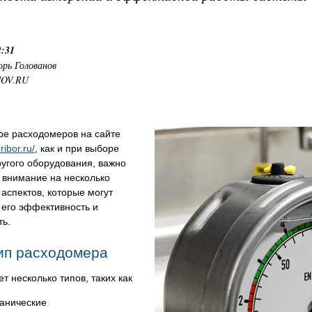
2:31
орь Голованов
NOV.RU
ре расходомеров на сайте
ribor.ru/
, как и при выборе
угого оборудования, важно
 внимание на несколько
аспектов, которые могут
 его эффективность и
ть.
ип расходомера
т несколько типов, таких как
анические