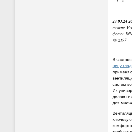
23.03.24 2
текст: Иг
фото: IN
2197
В частнос
цену глад
применяю
вентиляци
систем во
Их универ
делают и
для множе
Вентиляц
ключевую
комфортны
требуют 