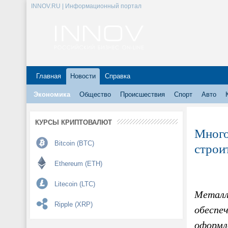
INNOV.RU | Информационный портал
Главная
Новости
Справка
Экономика
Общество
Происшествия
Спорт
Авто
КУРСЫ КРИПТОВАЛЮТ
Много
Bitcoin (BTC)
строи
Ethereum (ETH)
Litecoin (LTC)
Металл
Ripple (XRP)
обеспе
оформл