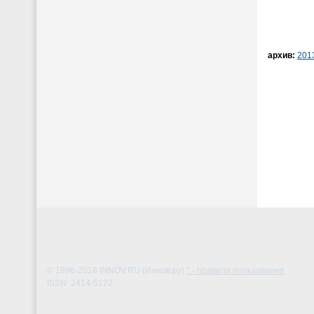
архив:
201
© 1996-2018
INNOV.RU (Иннов.ру)
* - правила пользования
ISSN: 2414-5122