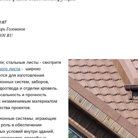
0:07
орь Голованов
NOV.RU
ти, стальные листы - смотрите
кого листа
- широко
тся для изготовления
онных систем, заборов,
доотвода и отделки кровель.
сальность и прочность
х незаменимым материалом
ства проектов.
ионные системы, играющие
 роль в обеспечении
х условий внутри зданий,
материалов, способных