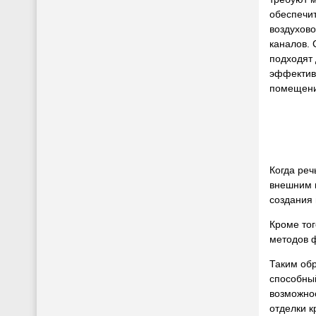
обеспечи
воздухов
каналов.
подходят 
эффектив
помещени
Когда реч
внешним 
создания 
Кроме тог
методов ф
Таким об
способный
возможно
отделки к