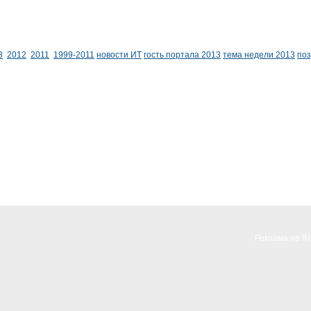
3
2012
2011
1999-2011
новости ИТ
гость портала 2013
тема недели 2013
по
Реклама на I