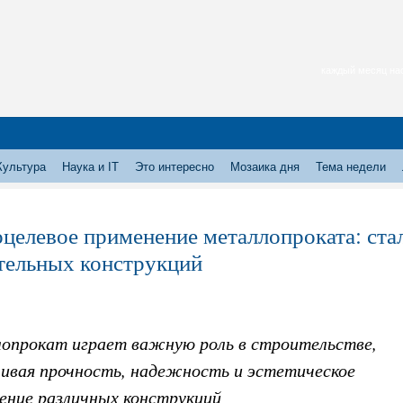
каждый месяц нас
Культура
Наука и IT
Это интересно
Мозаика дня
Тема недели
целевое применение металлопроката: ста
тельных конструкций
опрокат играет важную роль в строительстве,
чивая прочность, надежность и эстетическое
ение различных конструкций