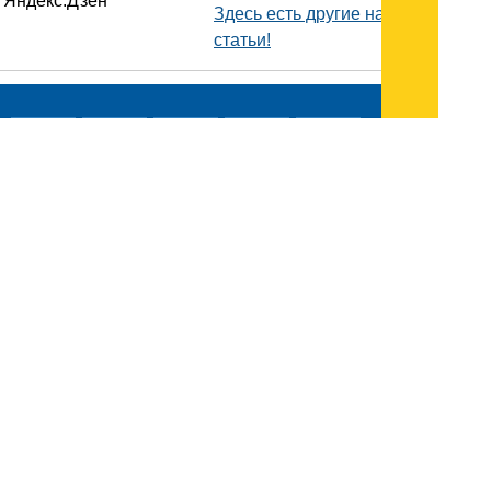
Здесь есть другие наши
статьи!
Поиск
Карта сайта
© 1996-2026 INNOV.RU (Иннов.ру) -
информационное агентство.
* -
правила пользования
ISSN: 2414-5122
E-mail редакции: