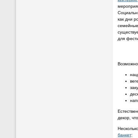
мероприят
Социальн
как дни р
семейные 
существуе
для фест
Возможно
нац
вег
зак
дес
нап
Естествен
декор, чт
Несколько
банкет
: