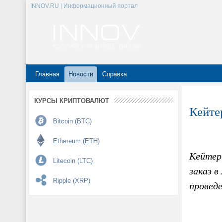
INNOV.RU | Информационный портал
Главная
Новости
Справка
КУРСЫ КРИПТОВАЛЮТ
Кейте
Bitcoin (BTC)
Ethereum (ETH)
Кейтер
Litecoin (LTC)
заказ в
Ripple (XRP)
провед