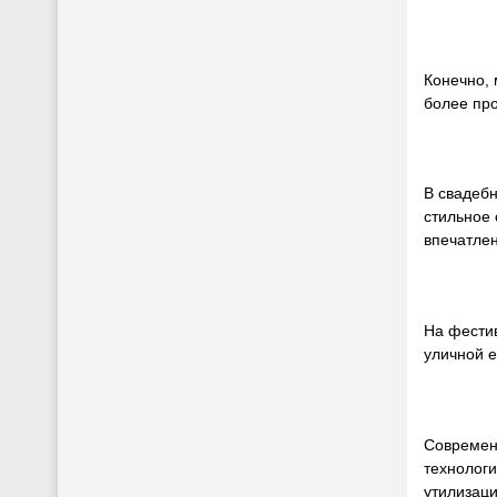
Конечно, 
более про
В свадеб
стильное 
впечатлен
На фестив
уличной е
Современ
технологи
утилизаци