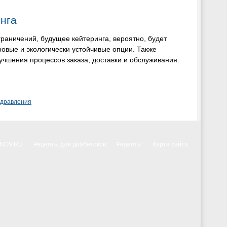
нга
граничений, будущее кейтеринга, вероятно, будет
ровые и экологически устойчивые опции. Также
учшения процессов заказа, доставки и обслуживания.
здравления
NNOV.RU
Рецепты для диабетиков
Рецепты
Карта сайта