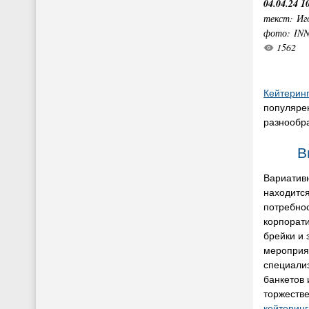
04.04.24 1
текст: Иг
фото: IN
1562
Кейтерин
популярен
разнообр
В
Вариативн
находится
потребнос
корпорати
брейки и 
мероприя
специали
банкетов 
торжеств
кейтеринг