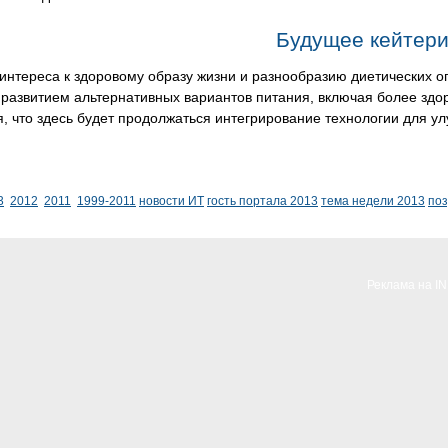
Будущее кейтери
интереса к здоровому образу жизни и разнообразию диетических о
 развитием альтернативных вариантов питания, включая более здо
, что здесь будет продолжаться интегрирование технологии для ул
3
2012
2011
1999-2011
новости ИТ
гость портала 2013
тема недели 2013
по
Реклама на I