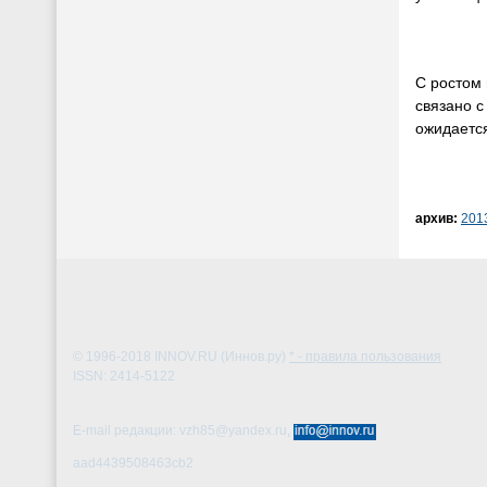
С ростом 
связано с
ожидается
архив:
201
© 1996-2018
INNOV.RU (Иннов.ру)
* - правила пользования
ISSN: 2414-5122
E-mail редакции: vzh85@yandex.ru,
aad4439508463cb2