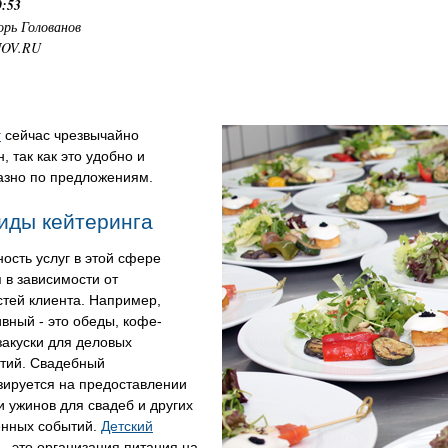
0:53
орь Голованов
NOV.RU
г
сейчас чрезвычайно
, так как это удобно и
азно по предложениям.
иды кейтеринга
ость услуг в этой сфере
 в зависимости от
тей клиента. Например,
вный - это обеды, кофе-
закуски для деловых
тий. Свадебный
зируется на предоставлении
и ужинов для свадеб и других
енных событий.
Детский
- это организация питания на