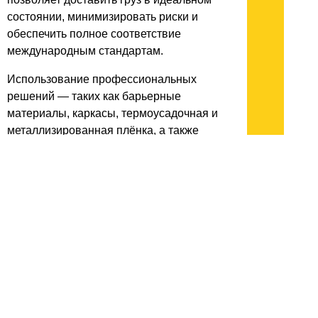
состоянии, минимизировать риски и
обеспечить полное соответствие
международным стандартам.
Использование профессиональных
решений — таких как барьерные
материалы, каркасы, термоусадочная и
металлизированная плёнка, а также
надежная вакуумизация — делает морские
перевозки безопасными и
предсказуемыми.
архив:
2013
2012
2011
1999-2011
новости ИТ
гость портала 2013
тема недели 2013
поздравления