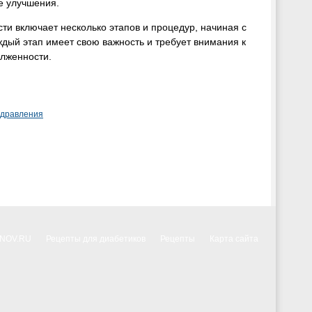
е улучшения.
ти включает несколько этапов и процедур, начиная с
ждый этап имеет свою важность и требует внимания к
олженности.
здравления
NNOV.RU
Рецепты для диабетиков
Рецепты
Карта сайта