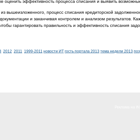
же оценить эффективность процесса списания и выявить возможны
 из вышеизложенного, процесс списания кредиторской задолженнос
документации и заканчивая контролем и анализом результатов. Ка
чтобы гарантировать правильность и эффективность списания зад
3
2012
2011
1999-2011
новости ИТ
гость портала 2013
тема недели 2013
по
Реклама на I