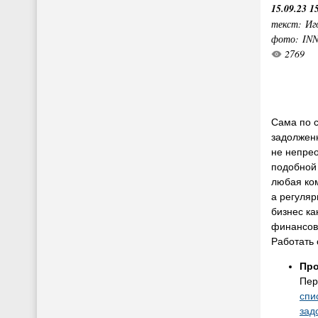
15.09.23 1
текст: Иг
фото: IN
2769
Сама по 
задолженн
не непрео
подобной 
любая ком
а регуляр
бизнес ка
финансов
Работать 
Про
Пер
спи
зад