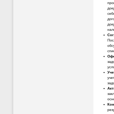
про
док
себ
дог
док
нал
Сог
Пос
обс
спи
Офо
зад
усл
Уче
уче
зад
Акт
зак
осн
Кон
рез