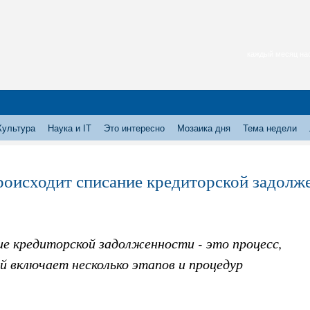
каждый месяц нас
Культура
Наука и IT
Это интересно
Мозаика дня
Тема недели
роисходит списание кредиторской задолж
ие кредиторской задолженности - это процесс,
й включает несколько этапов и процедур