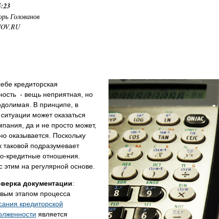
5:23
орь Голованов
NOV.RU
себе кредиторская
ость - вещь неприятная, но
долимая. В принципе, в
ситуации может оказаться
пания, да и не просто может,
но оказывается. Поскольку
к таковой подразумевает
о-кредитные отношения.
с этим на регулярной основе.
верка документации
:
вым этапом процесса
сания кредиторской
олженности
является