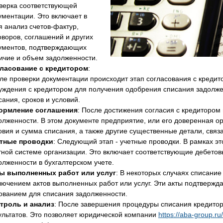
верка соответствующей
ументации. Это включает в
я анализ счетов-фактур,
оворов, соглашений и других
ументов, подтверждающих
ичие и объем задолженности.
ласование с кредитором
:
ле проверки документации происходит этап согласования с кредито
уждения с кредитором для получения одобрения списания задолже
сания, сроков и условий.
рмление соглашения
: После достижения согласия с кредиторо
олженности. В этом документе предприятие, или его доверенная о
овия и сумма списания, а также другие существенные детали, связ
тные проводки
: Следующий этап - учетные проводки. В рамках эт
тной системе организации. Это включает соответствующие дебетов
олженности в бухгалтерском учете.
ы выполненных работ или услуг
: В некоторых случаях списание
лючением актов выполненных работ или услуг. Эти акты подтвержда
ованием для списания задолженности.
троль и анализ
: После завершения процедуры списания кредитор
ультатов. Это позволяет юридической компании
https://aba-group.ru/