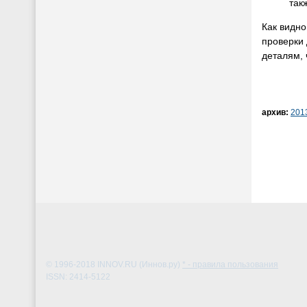
так
Как видно
проверки 
деталям, 
архив:
201
© 1996-2018
INNOV.RU (Иннов.ру)
* - правила пользования
ISSN: 2414-5122