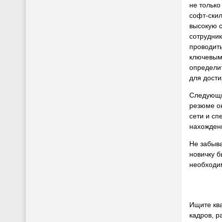
не только
софт-скил
высокую 
сотрудник
проводить
ключевым
определи
для дости
Следующий
резюме о
сети и сп
нахожден
Не забыва
новичку б
необходим
Ищите кв
кадров, 