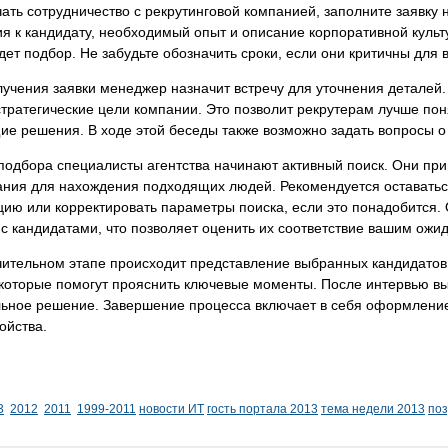
ать сотрудничество с рекрутинговой компанией, заполните заявку 
я к кандидату, необходимый опыт и описание корпоративной куль
дет подбор. Не забудьте обозначить сроки, если они критичны для 
учения заявки менеджер назначит встречу для уточнения деталей. 
тратегические цели компании. Это позволит рекрутерам лучше по
е решения. В ходе этой беседы также возможно задать вопросы о
подбора специалисты агентства начинают активный поиск. Они при
ания для нахождения подходящих людей. Рекомендуется оставатьс
ю или корректировать параметры поиска, если это понадобится. 
с кандидатами, что позволяет оценить их соответствие вашим ожи
чительном этапе происходит представление выбранных кандидатов
которые помогут прояснить ключевые моменты. После интервью вы
льное решение. Завершение процесса включает в себя оформление
ойства.
3
2012
2011
1999-2011
новости ИТ
гость портала 2013
тема недели 2013
по