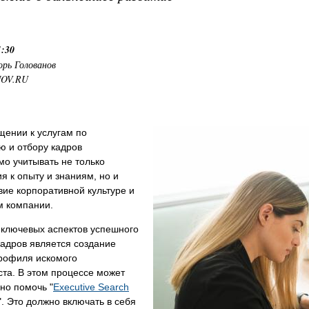
1:30
орь Голованов
NOV.RU
щении к услугам по
ю и отбору кадров
о учитывать не только
я к опыту и знаниям, но и
вие корпоративной культуре и
м компании.
 ключевых аспектов успешного
адров является создание
профиля искомого
та. В этом процессе может
но помочь "
Executive Search
". Это должно включать в себя