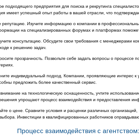
е подходящего предприятия для поиска и рекрутинга специалистов
ия имеет успешный опыт работы в вашей отрасли, что подтверждае
е репутацию. Изучите информацию о компании в профессиональных
формации на специализированных форумах и платформах поможет п
учите консультацию. Обсудите свои требования с менеджерами ком
ходе к решению задач.
росите прозрачность. Позвольте себе задать вопросы о процессе п
териях.
ните индивидуальный подход. Компании, проявляющие интерес к у
собны предложить более качественный сервис.
 внимание на технологическую оснащенность, учтите использовани
решения упрощают процесс взаимодействия и предоставления ин
йте о цене. Сравните условия и расценки различных организаций, 
выбора. Инвестиции в квалифицированных работников оправдывают
Процесс взаимодействия с агентством: