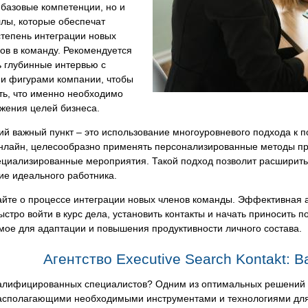
 базовые компетенции, но и
лы, которые обеспечат
степень интеграции новых
ов в команду. Рекомендуется
 глубинные интервью с
и фигурами компании, чтобы
ть, что именно необходимо
жения целей бизнеса.
 важный пункт – это использование многоуровневого подхода к по
нлайн, целесообразно применять персонализированные методы п
ециализированные мероприятия. Такой подход позволит расширить
ие идеального работника.
йте о процессе интеграции новых членов команды. Эффективная а
ыстро войти в курс дела, установить контакты и начать приносить 
ое для адаптации и повышения продуктивности личного состава.
Агентство Executive Search Kontakt: 
алифицированных специалистов? Одним из оптимальных решений с
располагающими необходимыми инструментами и технологиями для 