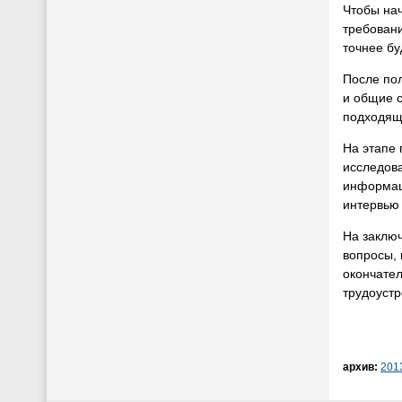
Чтобы нач
требовани
точнее бу
После пол
и общие с
подходящи
На этапе 
исследов
информаци
интервью 
На заклю
вопросы, 
окончате
трудоустр
архив:
201