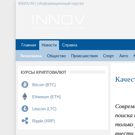
INNOV.RU | Информационный портал
Главная
Новости
Справка
Экономика
Общество
Происшествия
Спорт
Авто
КУРСЫ КРИПТОВАЛЮТ
Качес
Bitcoin (BTC)
Ethereum (ETH)
Соврем
Litecoin (LTC)
поиска
Ripple (XRP)
только 
внести 