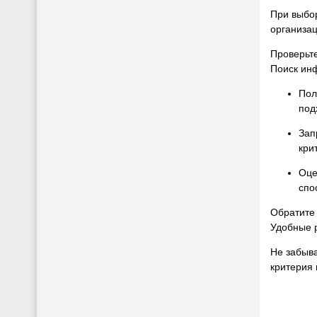
При выбор
организац
Проверьт
Поиск ин
Пол
под
Зап
кри
Оце
спо
Обратите
Удобные 
Не забыва
критерия 