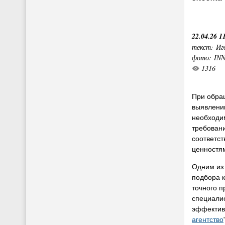
22.04.26 1
текст: Иг
фото: IN
1316
При обра
выявлени
необходим
требовани
соответст
ценностя
Одним из
подбора к
точного 
специалис
эффектив
агентство