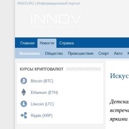
INNOV.RU | Информационный портал
Главная
Новости
Справка
Экономика
Общество
Происшествия
Спорт
Авто
КУРСЫ КРИПТОВАЛЮТ
Искус
Bitcoin (BTC)
Ethereum (ETH)
Детская
Litecoin (LTC)
встреч
Ripple (XRP)
яркими