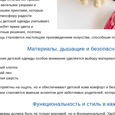
, веселыми узорами и
ьными принтами, которые
атмосферу радости.
ы детской одежды учитывают,
любят яркие цвета и
ртные решения, поэтому
ещь становится настоящим произведением искусства, способным по
Материалы, дышащие и безопасны
нии детской одежды особое внимание уделяется выбору материало
кий хлопок
кий лен
лая шерсть
 приятны на ощупь, но и обеспечивают детской коже комфорт и бе
ани становятся важным аспектом для заботливых родителей, которы
Функциональность и стиль в ка
дежда должна быть не только красивой, но и функциональной. Удо