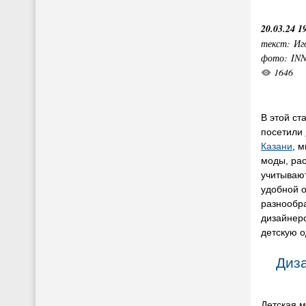
20.03.24 1
текст: Иг
фото: IN
1646
В этой ст
посетили
Казани
, 
моды, рас
учитывают
удобной о
разнообр
дизайнер
детскую о
Диз
Детская м