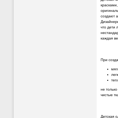
красками
оригинал
создают 
Дизайнер
что дети 
нестанда
каждая в
При созда
мяг
лег
теп
не только
чистые тк
Детская о