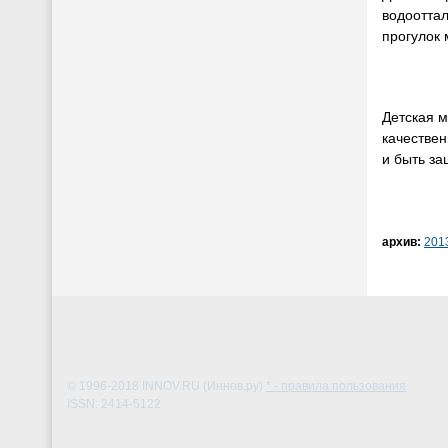
водооттал
прогулок 
Детская м
качестве
и быть з
архив:
201
© 1996-2018
INNOV.RU (Иннов.ру)
* - правила пользования
ISSN: 2414-5122