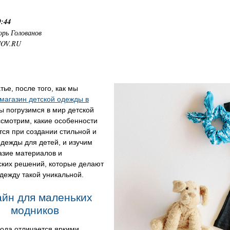
9:44
орь Голованов
NOV.RU
атье, после того, как мы
магазин детской одежды в
мы погрузимся в мир детской
смотрим, какие особенности
ся при создании стильной и
дежды для детей, и изучим
азие материалов и
ских решений, которые делают
дежду такой уникальной.
айн для маленьких
модников
ода отличается яркими