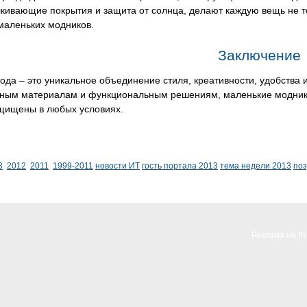
кивающие покрытия и защита от солнца, делают каждую вещь не то
маленьких модников.
Заключение
ода – это уникальное объединение стиля, креативности, удобства 
нным материалам и функциональным решениям, маленькие модники 
ащищены в любых условиях.
3
2012
2011
1999-2011
новости ИТ
гость портала 2013
тема недели 2013
по
Реклама на I