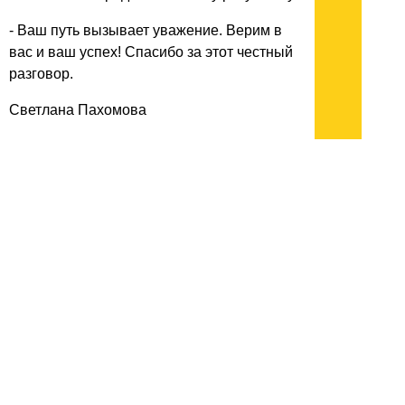
- Ваш путь вызывает уважение. Верим в
вас и ваш успех! Спасибо за этот честный
разговор.
Светлана Пахомова
07.07.2024
архив:
2013
2012
2011
1999-2011
новости ИТ
гость портала 2013
тема недели 2013
поздравления
Подписывайтесь на наш
канал
в
Яндекс.Дзен
Здесь есть другие наши