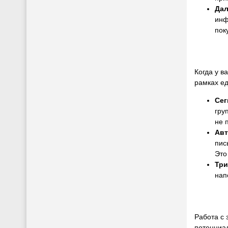
Дал
инф
пок
Когда у в
рамках ед
Сег
гру
не 
Авт
пис
Это
Три
нап
Работа с 
потенциал