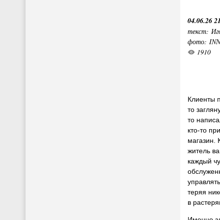
04.06.26 2
текст: Иг
фото: IN
1910
Клиенты п
то заглян
то написа
кто-то пр
магазин. 
житель ва
каждый ч
обслужен
управлять
теряя ник
в растеря
Именно зд