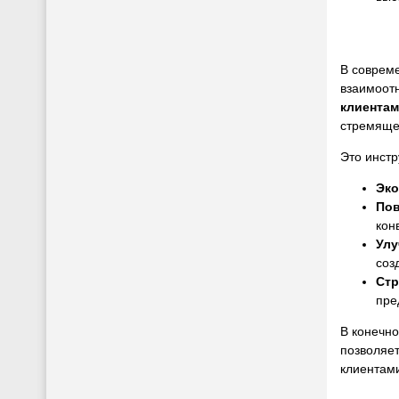
В совреме
взаимоот
клиентам
стремящег
Это инстр
Эко
Пов
кон
Улу
соз
Стр
пре
В конечно
позволяет
клиентам