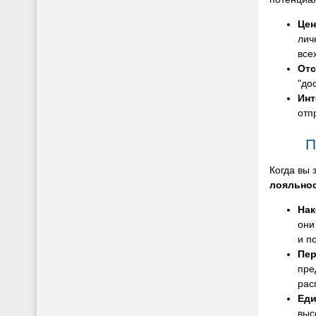
Цен
лич
все
Отс
"до
Инт
отп
П
Когда вы 
лояльно
Нак
они
и п
Пер
пре
рас
Еди
выс