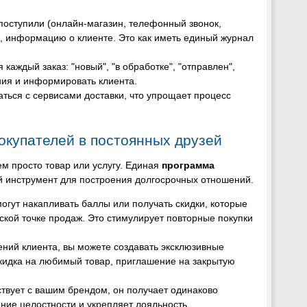
и поступили (онлайн-магазин, телефонный звонок,
ли, информацию о клиенте. Это как иметь единый журнал
 каждый заказ: "новый", "в обработке", "отправлен",
ния и информировать клиента.
ться с сервисами доставки, что упрощает процесс
окупателей в постоянных друзей
ем просто товар или услугу. Единая
программа
й инструмент для построения долгосрочных отношений.
огут накапливать баллы или получать скидки, которые
еской точке продаж. Это стимулирует повторные покупки
тений клиента, вы можете создавать эксклюзивные
скидка на любимый товар, приглашение на закрытую
йствует с вашим брендом, он получает одинаково
ние целостности и укрепляет лояльность.