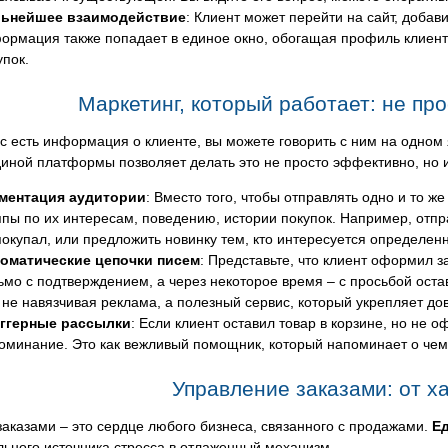
ьнейшее взаимодействие
: Клиент может перейти на сайт, добави
ормация также попадает в единое окно, обогащая профиль клиента
упок.
Маркетинг, который работает: не про
ас есть информация о клиенте, вы можете говорить с ним на одном
иной платформы позволяет делать это не просто эффективно, но 
ментация аудитории
: Вместо того, чтобы отправлять одно и то ж
ппы по их интересам, поведению, истории покупок. Например, отпр
покупал, или предложить новинку тем, кто интересуется определенн
оматические цепочки писем
: Представьте, что клиент оформил з
ьмо с подтверждением, а через некоторое время – с просьбой ост
 не навязчивая реклама, а полезный сервис, который укрепляет до
ггерные рассылки
: Если клиент оставил товар в корзине, но не 
оминание. Это как вежливый помощник, который напоминает о чем
Управление заказами: от ха
заказами – это сердце любого бизнеса, связанного с продажами.
Е
ьного источника стресса в отлаженный механизм.