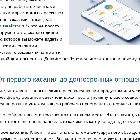
ы для работы с клиентами,
зации маркетинговых рассылок
ния заказами - такие, как
w.retailcrm.ru/
- это не просто
трументов, а скорее единое
ез которое вы можете видеть и
ь всеми аспектами
йствия с вашими клиентами и
ной деятельностью. Давайте разберемся, что это такое и почему 
От первого касания до долгосрочных отношен
те, что клиент впервые заинтересовался вашим продуктом или услуг
рез форму обратной связи или даже просто упомянуть вас в социал
ся по разным уголкам вашего рабочего пространства, теряясь в п
но собирает все эти точки контакта в одном месте. Это означает, 
о от того, где оно началось. Это как иметь карту города, где отме
вое касание
: Клиент пишет в чат. Система фиксирует его обращен
вязывает к существующей. Вы видите его вопрос, можете оперативн