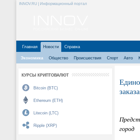
INNOV.RU | Информационный портал
Главная
Новости
Справка
Экономика
Общество
Происшествия
Спорт
Авто
КУРСЫ КРИПТОВАЛЮТ
Едино
Bitcoin (BTC)
заказ
Ethereum (ETH)
Litecoin (LTC)
Предст
Ripple (XRP)
город