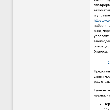
платформ
автомати
и управле
https://ww
набор инс
окно, чер
управлят
взаимоде
операцион
бизнеса.
Представь
заявку че
разлетать
Единое ок
независим
Пер
при