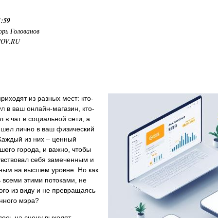
1:59
орь Голованов
NOV.RU
риходят из разных мест: кто-
ул в ваш онлайн-магазин, кто-
л в чат в социальной сети, а
ишел лично в ваш физический
Каждый из них – ценный
шего города, и важно, чтобы
увствовал себя замеченным и
ным на высшем уровне. Но как
 всеми этими потоками, не
ого из виду и не превращаясь
нного мэра?
есь на сцену выходят