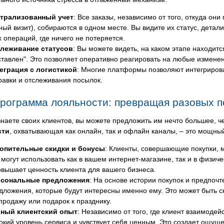
трализованный учет
: Все заказы, независимо от того, откуда он
ный визит), собираются в одном месте. Вы видите их статус, дета
х операций, где ничего не потеряется.
леживание статусов
: Вы можете видеть, на каком этапе находится
ставлен". Это позволяет оперативно реагировать на любые измене
еграция с логистикой
: Многие платформы позволяют интегрирова
равки и отслеживания посылок.
рограмма лояльности: превращая разовых п
знаете своих клиентов, вы можете предложить им нечто большее, ч
сти
, охватывающая как онлайн, так и офлайн каналы, – это мощны
опительные скидки и бонусы
: Клиенты, совершающие покупки, м
 могут использовать как в вашем интернет-магазине, так и в физич
овышает ценность клиента для вашего бизнеса.
сональные предложения
: На основе истории покупок и предпоч
дложения, которые будут интересны именно ему. Это может быть 
продажу или подарок к празднику.
ный клиентский опыт
: Независимо от того, где клиент взаимоде
окий уровень сервиса и чувствует себя ценным. Это создает ощуще