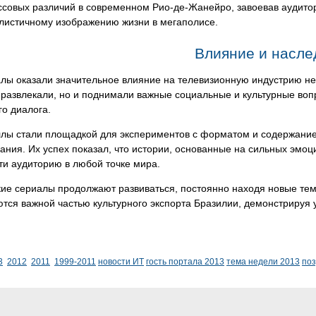
ссовых различий в современном Рио-де-Жанейро, завоевав аудит
листичному изображению жизни в мегаполисе.
Влияние и насле
лы оказали значительное влияние на телевизионную индустрию не 
 развлекали, но и поднимали важные социальные и культурные воп
го диалога.
ллы стали площадкой для экспериментов с форматом и содержание
ания. Их успех показал, что истории, основанные на сильных эмо
ти аудиторию в любой точке мира.
кие сериалы продолжают развиваться, постоянно находя новые те
тся важной частью культурного экспорта Бразилии, демонстрируя 
3
2012
2011
1999-2011
новости ИТ
гость портала 2013
тема недели 2013
по