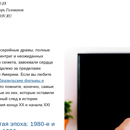
4:15
орь Голованов
NOV.RU
осерийные драмы, полные
 интриг и неожиданных
 сюжета, завоевали сердца
 далеко за пределами
й Америки. Если вы любите
 бразильские фильмы и
 то помните, конечно, самые
е из них, которые оставили
ный след в истории
ия конца XX и начала XXI
ая эпоха: 1980-е и