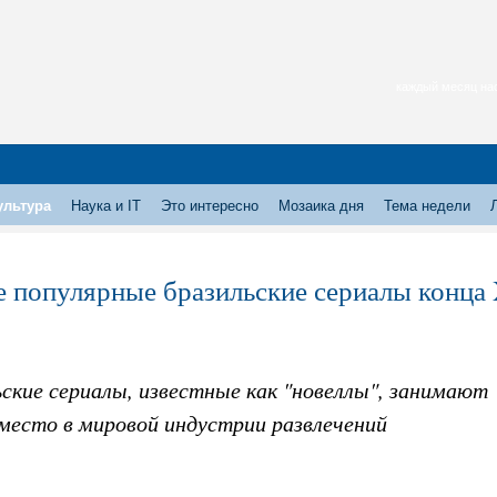
каждый месяц нас
ультура
Наука и IT
Это интересно
Мозаика дня
Тема недели
 популярные бразильские сериалы конца 
ские сериалы, известные как "новеллы", занимают
 место в мировой индустрии развлечений