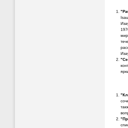
"Ра
Isa
Иза
197
мир
теч
рас
Иза
"Се
кон
ярк
"К
соч
так
воп
"Пр
спи