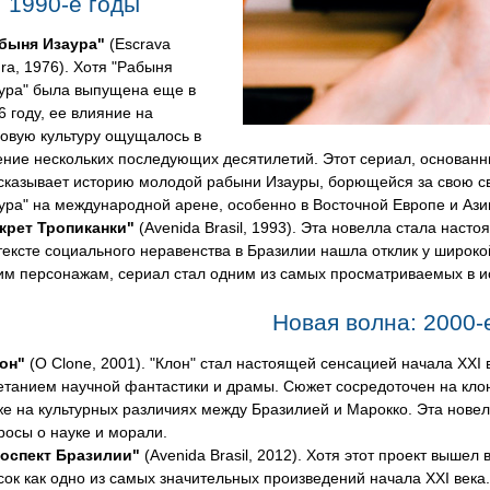
1990-е годы
быня Изаура"
(Escrava
ura, 1976). Хотя "Рабыня
ура" была выпущена еще в
6 году, ее влияние на
овую культуру ощущалось в
ение нескольких последующих десятилетий. Этот сериал, основа
сказывает историю молодой рабыни Изауры, борющейся за свою с
ура" на международной арене, особенно в Восточной Европе и Азии
крет Тропиканки"
(Avenida Brasil, 1993). Эта новелла стала нас
тексте социального неравенства в Бразилии нашла отклик у широк
им персонажам, сериал стал одним из самых просматриваемых в и
Новая волна: 2000-
лон"
(O Clone, 2001). "Клон" стал настоящей сенсацией начала XXI
етанием научной фантастики и драмы. Сюжет сосредоточен на клон
же на культурных различиях между Бразилией и Марокко. Эта новел
росы о науке и морали.
оспект Бразилии"
(Avenida Brasil, 2012). Хотя этот проект вышел 
сок как одно из самых значительных произведений начала XXI века