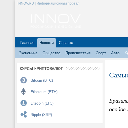
INNOV.RU | Информационный портал
Главная
Новости
Справка
Экономика
Общество
Происшествия
Спорт
Авто
К
КУРСЫ КРИПТОВАЛЮТ
Самые
Bitcoin (BTC)
Ethereum (ETH)
Бразиль
Litecoin (LTC)
особое
Ripple (XRP)