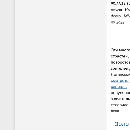
08.11.24 1
текст: Иг
фото: IN
2622
Эти мног
страстей,
поворотов
зрителей
Латинско
смотреть
сериалы
,
популярны
значитель
телевиден
века.
Золот