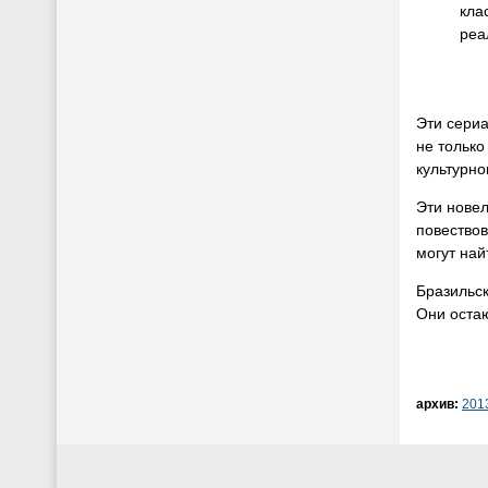
кла
реа
Эти сериа
не только
культурно
Эти нове
повествов
могут най
Бразильс
Они остаю
архив:
201