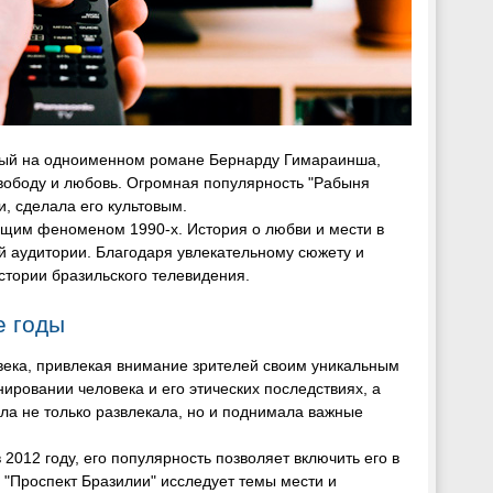
нный на одноименном романе Бернарду Гимараинша,
вободу и любовь. Огромная популярность "Рабыня
, сделала его культовым.
тоящим феноменом 1990-х. История о любви и мести в
ой аудитории. Благодаря увлекательному сюжету и
стории бразильского телевидения.
е годы
 века, привлекая внимание зрителей своим уникальным
ировании человека и его этических последствиях, а
ла не только развлекала, но и поднимала важные
в 2012 году, его популярность позволяет включить его в
. "Проспект Бразилии" исследует темы мести и