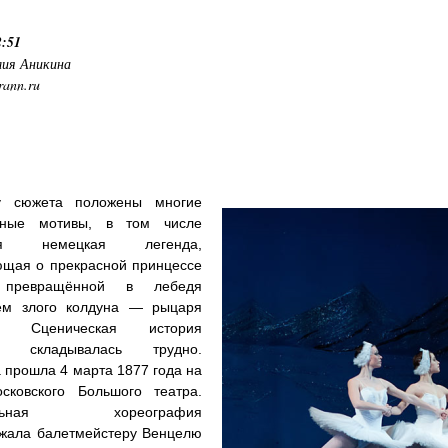
2:51
ия Аникина
rann.ru
у сюжета положены многие
рные мотивы, в том числе
ная немецкая легенда,
ющая о прекрасной принцессе
 превращённой в лебедя
ем злого колдуна — рыцаря
а. Сценическая история
ля складывалась трудно.
 прошла 4 марта 1877 года на
сковского Большого театра.
нальная хореография
жала балетмейстеру Венцелю