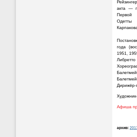
Рейзинге
акта — п
Первой 
Одетты
Карпакова
Постанов
года (во
1951, 195
Либретто 
Хореограф
Балетмей
Балетмейс
Дирижёр-
Художник-
Афиша пр
архив:
201