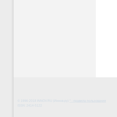
© 1996-2018
INNOV.RU (Иннов.ру)
* - правила пользования
ISSN: 2414-5122