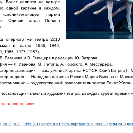
ру. Балет делился на четыре
о одной картине в каждом.
исполнительницей партий
 и Одилии стала Полина
.
ка оперного же театра 2013
сьмая в театре: 1936, 1943,
9, 1966, 1977, 1987).
В. Бегечева и В. Гельцера в редакции Ю. Ветрова.
ия — Л. Иванова, М. Петипа, А. Горского, А. Мессерера.
стер-постановщик — заслуженный артист РСФСР Юрий Ветров (г. М
тер-педагог — Народная артистка России Мария Былова (г. Москва
постановщик — художественный руководитель театра Ренат Жиган
постановщик - главный художник театра, дважды лауреат премии «
едставлена ниже.
3
2012
2011
1999-2011
новости ИТ
гость портала 2013
тема недели 2013
по