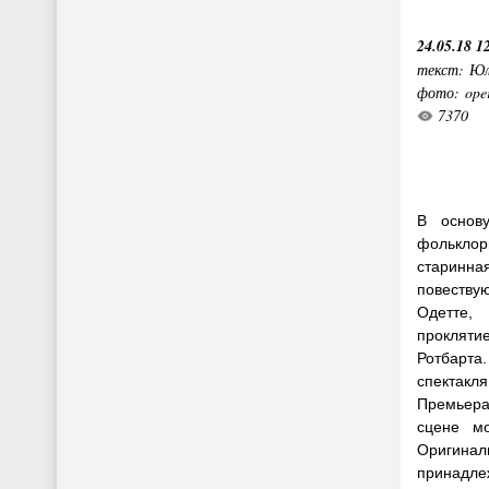
24.05.18 1
текст: Юл
фото: ope
7370
В основ
фолькло
старин
повеству
Одетте,
прокляти
Ротбарт
спектак
Премьера
сцене мо
Ориги
принадле