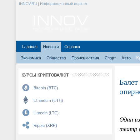
INNOV.RU | Информационный портал
Главная
Новости
Справка
Экономика
Общество
Происшествия
Спорт
Авто
К
КУРСЫ КРИПТОВАЛЮТ
Балет
Bitcoin (BTC)
оперн
Ethereum (ETH)
Litecoin (LTC)
Один и
Ripple (XRP)
театр 