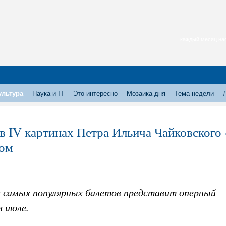
каждый месяц нас
ультура
Наука и IT
Это интересно
Мозаика дня
Тема недели
 в IV картинах Петра Ильича Чайковского
ом
з самых популярных балетов представит оперный
в июле.