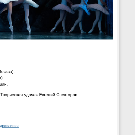
осква).
).
шин.
Творческая удача» Евгений Спекторов.
здравления