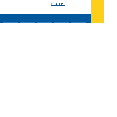
статьи!
Поиск
Карта сайта
© 1996-2026 INNOV.RU (Иннов.ру) -
информационное агентство.
* -
правила пользования
ISSN: 2414-5122
E-mail редакции: