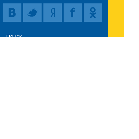
Поиск
Карта сайта
© 1996-2026 INNOV.RU (Иннов.ру) -
информационное агентство.
* -
правила пользования
ISSN: 2414-5122
E-mail редакции:
Полная версия сайта