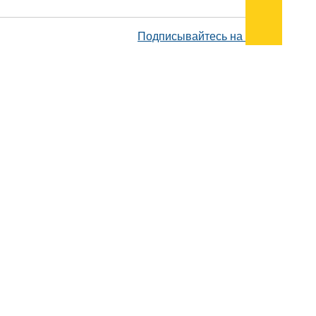
Подписывайтесь на наш
канал
в
Яндекс.Дзен
Здесь есть другие наши
статьи!
Поиск
Карта сайта
© 1996-2026 INNOV.RU (Иннов.ру) -