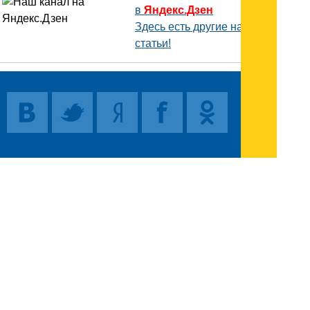
в
Яндекс.Дзен
Здесь есть другие наши
статьи!
Поиск
Карта сайта
© 1996-2026 INNOV.RU (Иннов.ру) -
информационное агентство.
* -
правила пользования
ISSN: 2414-5122