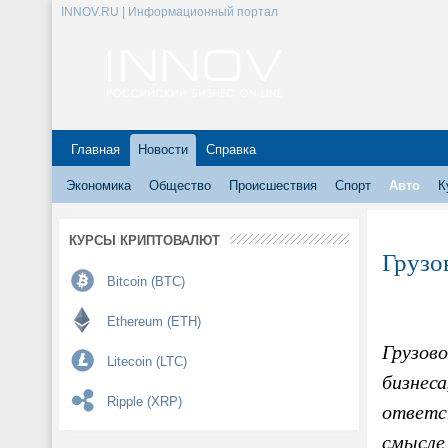
INNOV.RU | Информационный портал
Главная
Новости
Справка
Экономика
Общество
Происшествия
Спорт
Авто
К
КУРСЫ КРИПТОВАЛЮТ
Грузов
Bitcoin (BTC)
Ethereum (ETH)
Грузово
Litecoin (LTC)
бизнеса
Ripple (XRP)
ответст
смысле