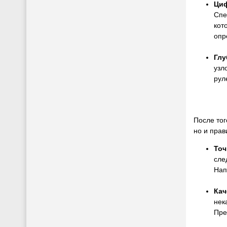
Ци
Спе
кот
опр
Глу
узл
рул
После тог
но и прав
Точ
сле
Нап
Кач
нек
Пре