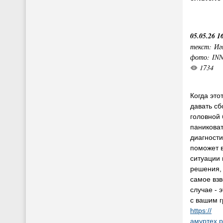
05.05.26 1
текст: Иг
фото: IN
1734
Когда эт
давать сб
головной 
паникова
диагности
поможет 
ситуации
решения, 
самое вз
случае - 
с вашим г
https://
амуртех.р