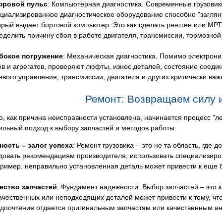
фровой пульс
: Компьютерная диагностика. Современные грузовик
циализированное диагностическое оборудование способно "заглянут
орый выдает бортовой компьютер. Это как сделать рентген или МРТ
еделить причину сбоя в работе двигателя, трансмиссии, тормозной 
бокое погружение
: Механическая диагностика. Помимо электрони
ов и агрегатов, проверяют люфты, износ деталей, состояние соедин
евого управления, трансмиссии, двигателя и других критически важ
Ремонт: Возвращаем силу 
о, как причина неисправности установлена, начинается процесс "л
ильный подход к выбору запчастей и методов работы.
ность – залог успеха
: Ремонт грузовика – это не та область, гд
довать рекомендациям производителя, использовать специализиро
ример, неправильно установленная деталь может привести к еще
ество запчастей
: Фундамент надежности. Выбор запчастей – это 
ачественных или неподходящих деталей может привести к тому, что
дпочтение отдается оригинальным запчастям или качественным ан