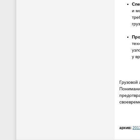
Спе
и м
тре
гру
Про
тех
узл
у в
Грузовой 
Понимание
предотвра
своевреме
архив:
201