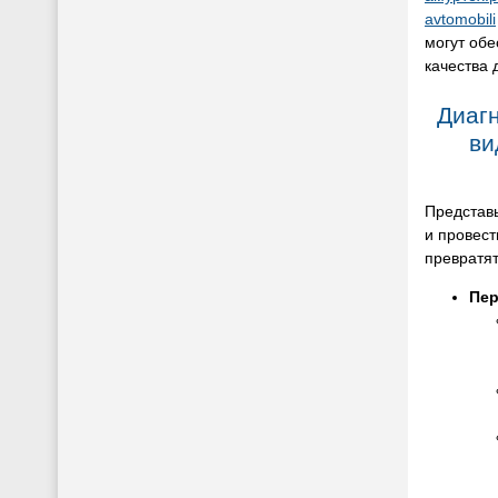
avtomobili
могут обе
качества 
Диаг
ви
Представь
и провест
превратят
Пер