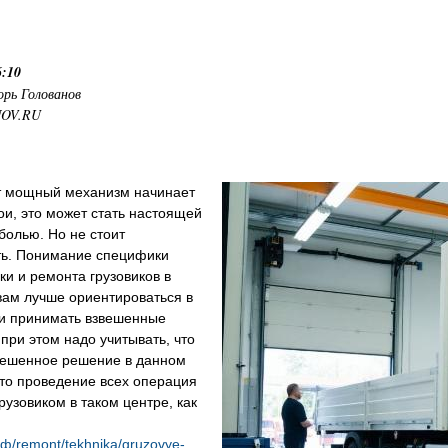
6:10
орь Голованов
NOV.RU
от мощный механизм начинает
ои, это может стать настоящей
болью. Но не стоит
ть. Понимание специфики
ки и ремонта грузовиков в
вам лучше ориентироваться в
 и принимать взвешенные
при этом надо учитывать, что
вешенное решение в данном
это проведение всех операция
рузовиком в таком центре, как
ф/remont/tekhnika/gruzovye-