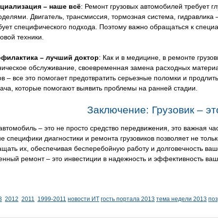
циализация – наше всё
: Ремонт грузовых автомобилей требует г
оделями. Двигатель, трансмиссия, тормозная система, гидравлика –
бует специфического подхода. Поэтому важно обращаться к специ
зовой техники.
филактика – лучший доктор
: Как и в медицине, в ремонте груз
ническое обслуживание, своевременная замена расходных материа
ов – все это помогает предотвратить серьезные поломки и продлит
рача, которые помогают выявить проблемы на ранней стадии.
Заключение: Грузовик – эт
автомобиль – это не просто средство передвижения, это важная час
 специфики диагностики и ремонта грузовиков позволяет не толь
щать их, обеспечивая бесперебойную работу и долговечность ваше
нный ремонт – это инвестиции в надежность и эффективность ваш
3
2012
2011
1999-2011
новости ИТ
гость портала 2013
тема недели 2013
по