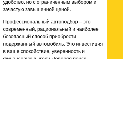
удобство, но с ограниченным выбором и
зачастую завышенной ценой.
Профессиональный автоподбор – это
современный, рациональный и наиболее
безопасный способ приобрести
подержанный автомобиль. Это инвестиция
в ваше спокойствие, уверенность и
финансовую выгоду. Доверяя поиск
автомобиля экспертам, вы получаете не
просто машину, а надежного спутника,
который будет служить вам верой и
правдой, без скрытых проблем и
неприятных сюрпризов.
архив:
2013
2012
2011
1999-2011
новости ИТ
гость портала 2013