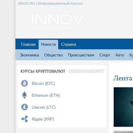
INNOV.RU | Информационный портал
Главная
Новости
Справка
Экономика
Общество
Происшествия
Спорт
Авто
К
КУРСЫ КРИПТОВАЛЮТ
Лента
Bitcoin (BTC)
Ethereum (ETH)
Litecoin (LTC)
Ripple (XRP)