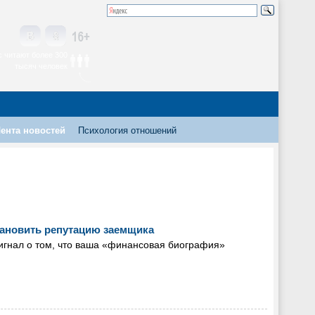
 читают более 300
тысяч человек
ента новостей
Психология отношений
тановить репутацию заемщика
 сигнал о том, что ваша «финансовая биография»