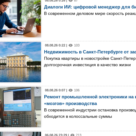
08.08.26 0:26 |
87
Диалоги ИИ: цифровой менеджер для б
В современном деловом мире скорость реак
08.08.26 0:22 |
103
Недвижимость в Санкт-Петербурге от за
Покупка квартиры в новостройке Санкт-Петер
долгосрочная инвестиция в качество жизни
08.08.26 0:07 |
106
Ремонт промышленной электроники на к
«мозгов» производства
В современной индустрии остановка производ
обходится в колоссальные суммы
06.08.26 23:29 |
213