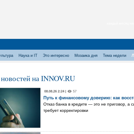
каждый месяц нас
ультура
Наука и IT
Это интересно
Мозаика дня
Тема недели
Л
 новостей на INNOV.RU
08.08.26 2:24 |
57
Путь к финансовому доверию: как восс
Отказ банка в кредите — это не приговор, а
требует корректировки