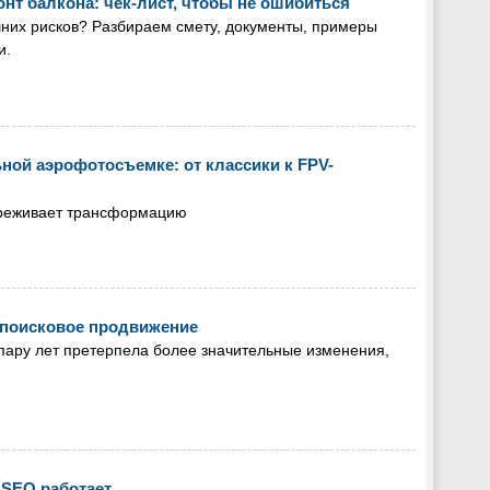
нт балкона: чек-лист, чтобы не ошибиться
шних рисков? Разбираем смету, документы, примеры
и.
ой аэрофотосъемке: от классики к FPV-
реживает трансформацию
я поисковое продвижение
пару лет претерпела более значительные изменения,
 SEO работает