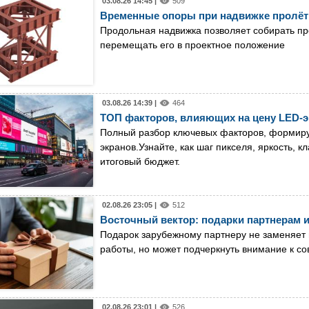
03.08.26 14:45 |
509
Временные опоры при надвижке пролёт
Продольная надвижка позволяет собирать пр
перемещать его в проектное положение
03.08.26 14:39 |
464
ТОП факторов, влияющих на цену LED-э
Полный разбор ключевых факторов, формир
экранов.Узнайте, как шаг пикселя, яркость, 
итоговый бюджет.
02.08.26 23:05 |
512
Восточный вектор: подарки партнерам и
Подарок зарубежному партнеру не заменяет 
работы, но может подчеркнуть внимание к с
02.08.26 23:01 |
526