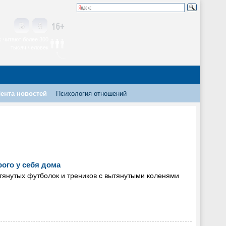
 читают более 300
тысяч человек
ента новостей
Психология отношений
ого у себя дома
янутых футболок и треников с вытянутыми коленями