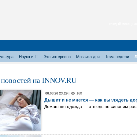
каждый месяц нас
ультура
Наука и IT
Это интересно
Мозаика дня
Тема недели
Л
 новостей на INNOV.RU
06.08.26 23:29 |
160
Дышит и не мнется — как выглядеть дор
Домашняя одежда — отнюдь не синоним раст