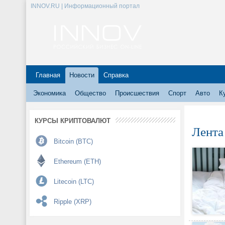
INNOV.RU | Информационный портал
Главная
Новости
Справка
Экономика
Общество
Происшествия
Спорт
Авто
К
КУРСЫ КРИПТОВАЛЮТ
Лента
Bitcoin (BTC)
Ethereum (ETH)
Litecoin (LTC)
Ripple (XRP)