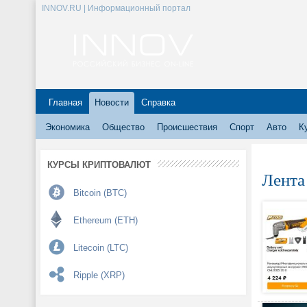
INNOV.RU | Информационный портал
Главная
Новости
Справка
Экономика
Общество
Происшествия
Спорт
Авто
К
КУРСЫ КРИПТОВАЛЮТ
Лента
Bitcoin (BTC)
Ethereum (ETH)
Litecoin (LTC)
Ripple (XRP)