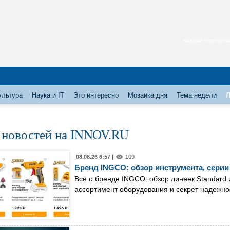
каждый месяц нас
ультура
Наука и IT
Это интересно
Мозаика дня
Тема недели
Л
 новостей на INNOV.RU
08.08.26 6:57 |
109
Бренд INGCO: обзор инструмента, сери
Всё о бренде INGCO: обзор линеек Standard и
ассортимент оборудования и секрет надежно