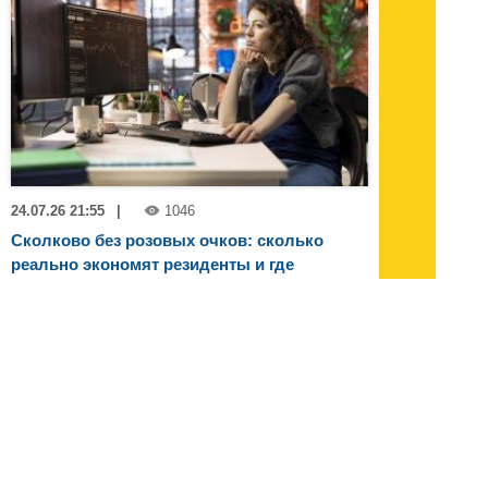
24.07.26 21:55
|
1046
Сколково без розовых очков: сколько
реально экономят резиденты и где
спрятаны подводные камни
Про налоговые льготы Сколково слышали,
кажется, все. А вот сколько это в деньгах —
вопрос, на котором спотыкается даже
опытный финансист