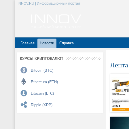
INNOV.RU | Информационный портал
Главная
Новости
Справка
КУРСЫ КРИПТОВАЛЮТ
Лента
Bitcoin (BTC)
Ethereum (ETH)
Litecoin (LTC)
Ripple (XRP)