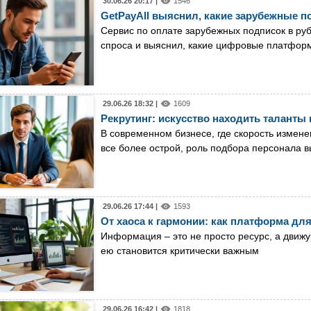
30.06.26 20:17 |
1546
GetPayAll выяснил, какие зарубежные п
Сервис по оплате зарубежных подписок в руб
спроса и выяснил, какие цифровые платформ
29.06.26 18:32 |
1609
Рекрутинг: искусство находить таланты 
В современном бизнесе, где скорость измене
все более острой, роль подбора персонала 
29.06.26 17:44 |
1593
От хаоса к гармонии: как платформа дл
Информация – это не просто ресурс, а движ
ею становится критически важным
29.06.26 16:42 |
1818