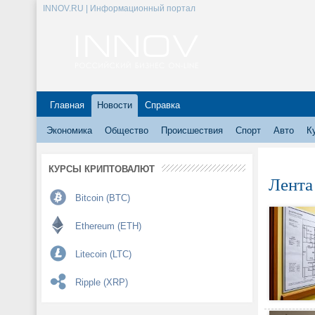
INNOV.RU | Информационный портал
Главная
Новости
Справка
Экономика
Общество
Происшествия
Спорт
Авто
К
КУРСЫ КРИПТОВАЛЮТ
Лента
Bitcoin (BTC)
Ethereum (ETH)
Litecoin (LTC)
Ripple (XRP)