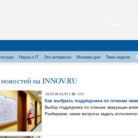
каждый месяц нас
ультура
Наука и IT
Это интересно
Мозаика дня
Тема недели
Л
 новостей на INNOV.RU
01.07.26 21:57 |
1991
Как выбрать подрядчика по планам эва
Выбор подрядчика по планам эвакуации влияе
Разбираем, какие вопросы задать исполнител