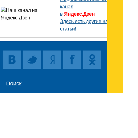
канал
в
Яндекс.Дзен
Здесь есть другие наши
статьи!
Поиск
Карта сайта
© 1996-2026 INNOV.RU (Иннов.ру) -
информационное агентство.
* -
правила пользования