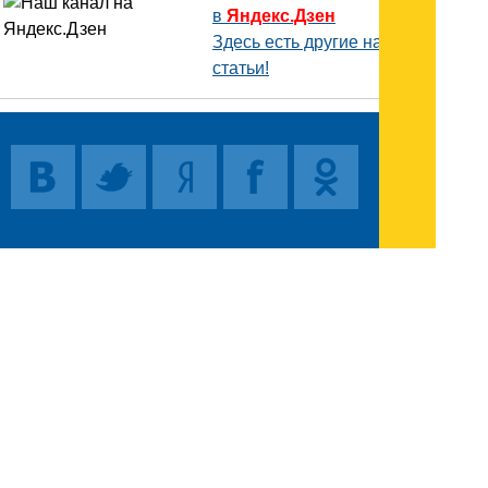
в
Яндекс.Дзен
Здесь есть другие наши
статьи!
Поиск
Карта сайта
© 1996-2026 INNOV.RU (Иннов.ру) -
информационное агентство.
* -
правила пользования
ISSN: 2414-5122