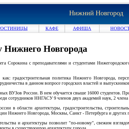
Нижний Новгород
ГОСТИНИЦЫ
КАФЕ
АФИША
НОВОСТ
у Нижнего Новгорода
Олега Сорокина с преподавателями и студентами Нижегородского
, как: градостроительная политика Нижнего Новгорода, перс
рудничества в данном вопросе городских властей и выпускник
ных ВУЗов России. В нем обучается свыше 16000 студентов. Про
среди сотрудников ННГАСУ 9 членов двух академий наук, 2 член
сии в области архитектуры, градостроительства, строительны
ии Нижнего Новгорода, Москвы, Санкт - Петербурга и других г
тельства и архитектуры позволит "по-новому", свежим взгляд
менты в существующую архитектуру города.