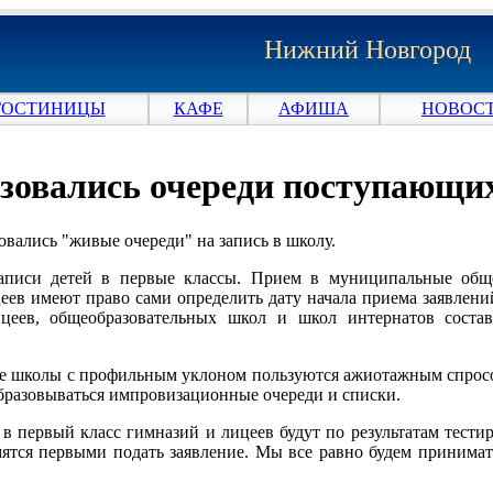
Нижний Новгород
ГОСТИНИЦЫ
КАФЕ
АФИША
НОВОСТ
зовались очереди поступающих
овались "живые очереди" на запись в школу.
записи детей в первые классы. Прием в муниципальные общ
цеев имеют право сами определить дату начала приема заявлени
цеев, общеобразовательных школ и школ интернатов состав
ые школы с профильным уклоном пользуются ажиотажным спросо
бразовываться импровизационные очереди и списки.
 первый класс гимназий и лицеев будут по результатам тести
мятся первыми подать заявление. Мы все равно будем принимат