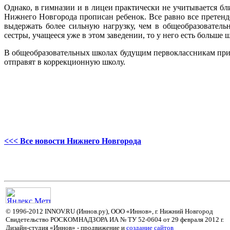
Однако, в гимназии и в лицеи практически не учитывается бл
Нижнего Новгорода прописан ребенок. Все равно все претенд
выдержать более сильную нагрузку, чем в общеобразователь
сестры, учащееся уже в этом заведении, то у него есть больше 
В общеобразовательных школах будущим первоклассникам приде
отправят в коррекционную школу.
<<< Все новости Нижнего Новгорода
© 1996-2012 INNOV.RU (Иннов.ру), ООО «Иннов», г. Нижний Новгород
Свидетельство РОСКОМНАДЗОРА ИА № ТУ 52-0604 от 29 февраля 2012 г.
Дизайн-студия «Иннов» - продвижение и
cоздание сайтов