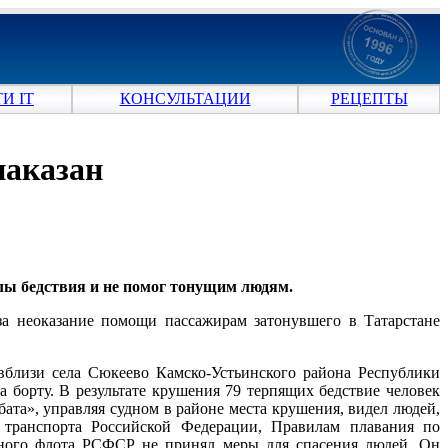
И IT
КОНСУЛЬТАЦИИ
РЕЦЕПТЫ
наказан
лы бедствия и не помог тонущим людям.
а неоказание помощи пассажирам затонувшего в Татарстане
 вблизи села Сюкеево Камско-Устьинского района Республики
а борту. В результате крушения 79 терпящих бедствие человек
бата», управляя судном в районе места крушения, видел людей,
 транспорта Российской Федерации, Правилам плавания по
ного флота РСФСР не принял меры для спасения людей. Он