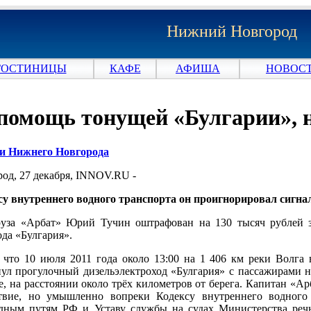
Нижний Новгород
ГОСТИНИЦЫ
КАФЕ
АФИША
НОВОСТ
 помощь тонущей «Булгарии», 
ти Нижнего Новгорода
д, 27 декабря, INNOV.RU -
су внутреннего водного транспорта он проигнорировал сигна
руза «Арбат» Юрий Тучин оштрафован на 130 тысяч рублей з
ода «Булгария».
 что 10 июля 2011 года около 13:00 на 1 406 км реки Волга
нул прогулочный дизельэлектроход «Булгария» с пассажирами н
де, на расстоянии около трёх километров от берега. Капитан «Ар
твие, но умышленно вопреки Кодексу внутреннего водного
дным путям РФ и Уставу службы на судах Министерства реч