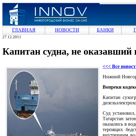
ГЛАВНАЯ
НОВОСТИ
БАНКИ
27.12.2011
Капитан судна, не оказавший
<<< Все новос
Нижний Новгоро
Вопреки кодек
Капитан сухог
дизельэлектрох
Суд установил,
Татарстан зато
оказались в во
терпящих бедс
внутренним во