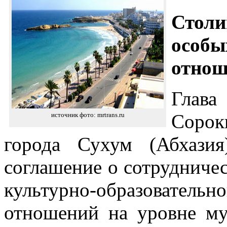
Стол
осо
отнош
Глав
Сорок
источник фото: mrtrans.ru
города Сухум (Абхази
соглашение о сотрудничес
культурно-образовательн
отношений на уровне му