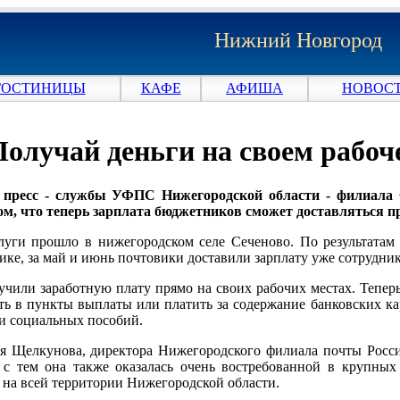
Нижний Новгород
ГОСТИНИЦЫ
КАФЕ
АФИША
НОВОСТ
Получай деньги на своем рабоч
пресс - службы УФПС Нижегородской области - филиала 
ом, что теперь зарплата бюджетников сможет доставляться п
луги прошло в нижегородском селе Сеченово. По результатам
ике, за май и июнь почтовики доставили зарплату уже сотрудни
чили заработную плату прямо на своих рабочих местах. Тепер
ить в пункты выплаты или платить за содержание банковских к
 и социальных пособий.
я Щелкунова, директора Нижегородского филиала почты Росси
 с тем она также оказалась очень востребованной в крупных
 на всей территории Нижегородской области.