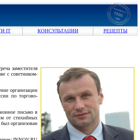
И IT
КОНСУЛЬТАЦИИ
РЕЦЕПТЫ
реча заместителя
ве с советником-
ение организации
сии по торгово-
ионное письмо в
им от стихийных
 был организован
очник: INNOV.RU