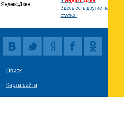
в
Яндекс.Дзен
Здесь есть другие наши
статьи!
Поиск
Карта сайта
© 1996-2026 INNOV.RU (Иннов.ру) -
информационное агентство.
* -
правила пользования
ISSN: 2414-5122
E-mail редакции: