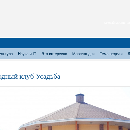
каждый месяц нас
ультура
Наука и IT
Это интересно
Мозаика дня
Тема недели
Л
одный клуб Усадьба