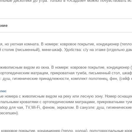
ельные дискотеки до утра. Только в «Усадьбе» можно почувствовать ис
ние
, но уютная комната. В номере: ковровое покрытие, кондиционер (тепло
 столик (письменный), мини-шкаф. Удобства: с/у на этаже (отдельно да
живописным видом из окна. В номере: ковровое покрытие, кондиционер (
 ортопедическим матрацем, прикроватная тумба, письменный стол, шкаф, 
: душ, гигиенические принадлежности, комплект полотенец, фен, (сейф 
плюс
е номера c живописным видом на реку или лесную зону. Номер оснащен
спальными кроватями с ортопедическими матрацами, прикроватными ту
абор для чая, TV,Wi-Fi, феном, зеркалом. В санузле: душ, гигиенически
ресепшен).
 ковровое покрытие, кондиционер (тепло, холод), полутороспальные кро