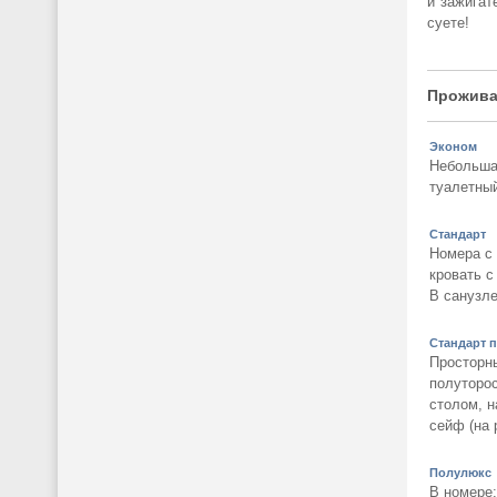
и зажигат
суете!
Прожива
Эконом
Небольшая
туалетный
Стандарт
Номера с 
кровать с
В санузле
Стандарт 
Просторны
полуторо
столом, н
сейф (на 
Полулюкс
В номере: