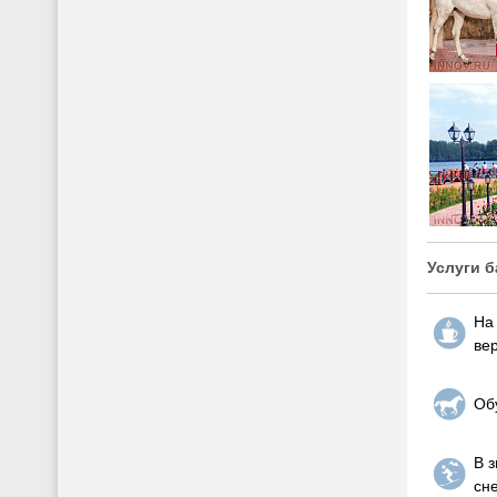
Услуги 
На
ве
Об
В з
сн