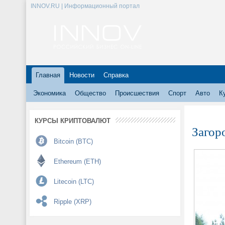
INNOV.RU | Информационный портал
Главная
Новости
Справка
Экономика
Общество
Происшествия
Спорт
Авто
К
КУРСЫ КРИПТОВАЛЮТ
Загор
Bitcoin (BTC)
Ethereum (ETH)
Litecoin (LTC)
Ripple (XRP)