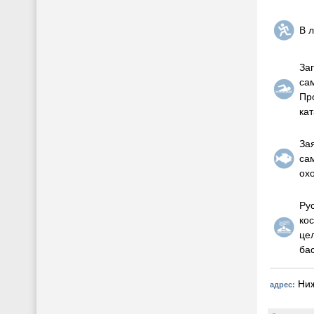
В 
За
са
Пр
кат
За
са
охо
Ру
ко
це
ба
Ниж
адрес: