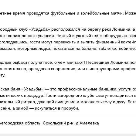
летнее время проводятся футбольные и волейбольные матчи. Можно
городный клуб «Усадьба» расположился на берегу реки Лоймина, а э
мые великолепные условия. Чистый и уютный пляж оборудован все
оголодавшись, гости могут перекусить и выпить фирменный коктей
амаран, моторные лодки, покататься на банане, таблетке, тюбинге.
ядлые рыбаки получат все, о чем мечтают! Неспешная Лоймина по
мостоятельно, арендовав снаряжение, или с инструкторами-профес
ту.
сская баня «Усадьбы» — это профессиональные банщики, услуги о
сметических процедур. Гости загородного клубе смогут попариться
лительный ритуал, дающий очищение и молодость телу и духу. Лет
ссейн, а зимой — искупаться в проруби.
егородская область, Сокольский р-н, д.Хмелевка