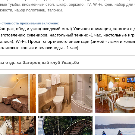
ные тумбы, письменный стол, шкаф, зеркало, TV, Wi-Fi, фен, набор для ч
ности, набор полотенец, тапочки.
В стоимость проживания включено:
Завтрак, обед и ужин(шведский стол).Уличная анимация, занятия с 
изготовлению сувениров, настольный теннис -1 час, настольные иг
записи), Wi-Fi. Прокат спортивного инвентаря (зимой - лыжи и коньк
роликовые коньки и велосипеды - 1 час).
зы отдыха Загородный клуб Усадьба