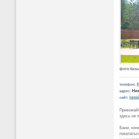
фото базы
(
телефон:
Ниж
адрес:
пере
сайт:
Приезжайт
здесь не 
Бани, кон
покататьс