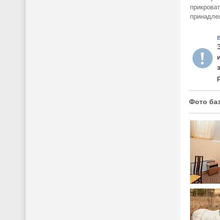
прикроват
принадлеж
Фото ба