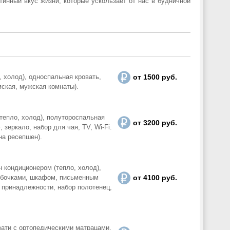
тинный вкус жизни, которые ускользает от нас в будничной
, холод), односпальная кровать,
от 1500 руб.
мская, мужская комнаты).
тепло, холод), полутороспальная
от 3200 руб.
зеркало, набор для чая, TV, Wi-Fi.
на ресепшен).
 кондиционером (тепло, холод),
мбочками, шкафом, письменным
от 4100 руб.
е принадлежности, набор полотенец,
вати с ортопедическими матрацами,