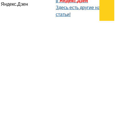
в
Яндекс.Дзен
Здесь есть другие наши
статьи!
Поиск
Карта сайта
© 1996-2026 INNOV.RU (Иннов.ру) -
информационное агентство.
* -
правила пользования
ISSN: 2414-5122
E-mail редакции: