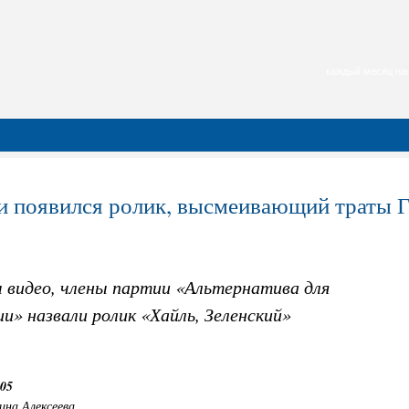
каждый месяц нас
и появился ролик, высмеивающий траты 
 видео, члены партии «Альтернатива для
и» назвали ролик «Хайль, Зеленский»
:05
ина Алексеева