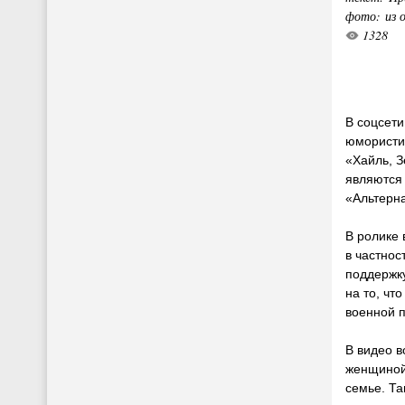
фото: из 
1328
В соцсети
юмористи
«Хайль, З
являются
«Альтерн
В ролике
в частнос
поддержк
на то, чт
военной 
В видео 
женщиной
семье. Та