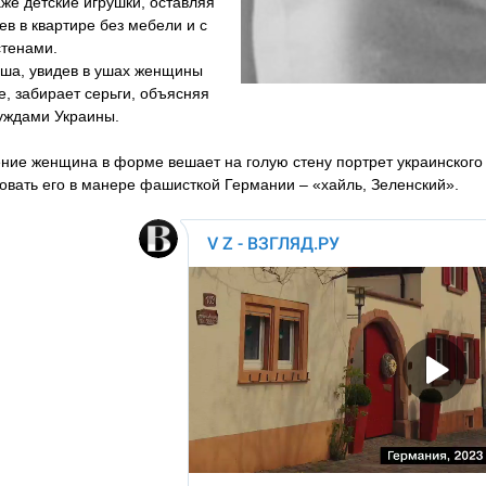
же детские игрушки, оставляя
в в квартире без мебели и с
стенами.
ша, увидев в ушах женщины
, забирает серьги, объясняя
уждами Украины.
ние женщина в форме вешает на голую стену портрет украинского 
овать его в манере фашисткой Германии – «хайль, Зеленский».