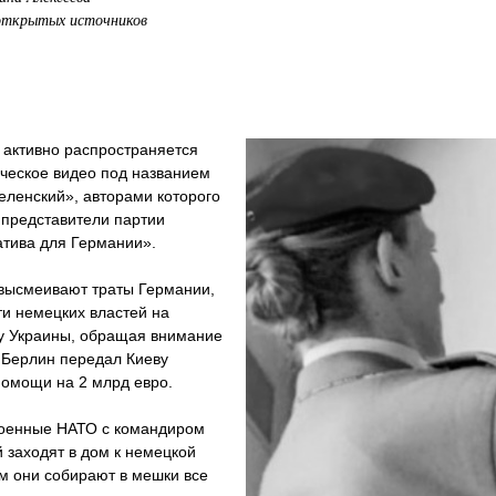
открытых источников
 активно распространяется
ческое видео под названием
еленский», авторами которого
 представители партии
атива для Германии».
 высмеивают траты Германии,
ти немецких властей на
у Украины, обращая внимание
о Берлин передал Киеву
помощи на 2 млрд евро.
военные НАТО с командиром
 заходят в дом к немецкой
м они собирают в мешки все