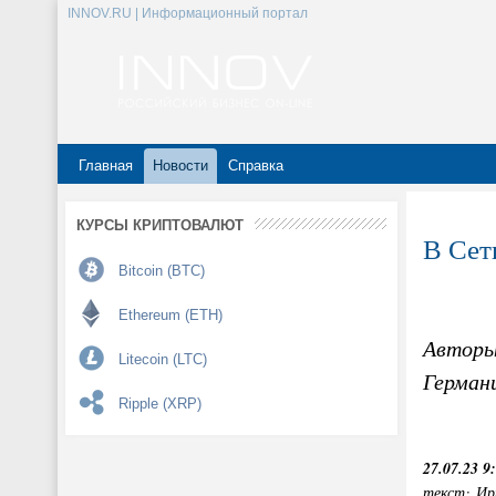
INNOV.RU | Информационный портал
Главная
Новости
Справка
КУРСЫ КРИПТОВАЛЮТ
В Сет
Bitcoin (BTC)
Ethereum (ETH)
Авторы
Litecoin (LTC)
Германи
Ripple (XRP)
27.07.23 9
текст: Ир