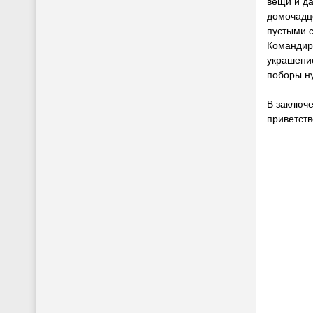
вещи и да
домочадце
пустыми 
Командир
украшение
поборы н
В заключе
приветств