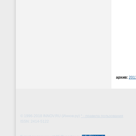
архив:
201
© 1996-2018
INNOV.RU (Иннов.ру)
* - правила пользования
ISSN: 2414-5122