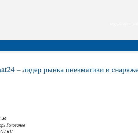
каждый месяц нас
at24 – лидер рынка пневматики и снаряже
2:36
орь Голованов
NOV.RU