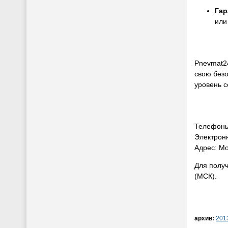
Гар
или
Pnevmat24
свою без
уровень с
Телефоны:
Электрон
Адрес: Мо
Для получ
(МСК).
архив:
201