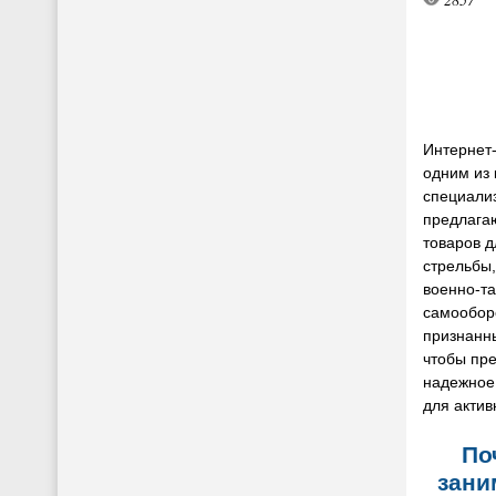
Интернет
одним из
специали
предлага
товаров д
стрельбы,
военно-та
самообор
признанн
чтобы пр
надежное
для актив
По
зани