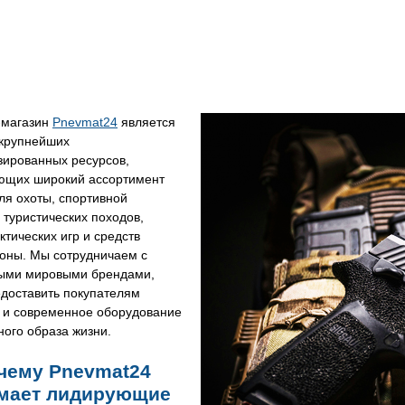
-магазин
Pnevmat24
является
 крупнейших
зированных ресурсов,
ющих широкий ассортимент
ля охоты, спортивной
 туристических походов,
ктических игр и средств
оны. Мы сотрудничаем с
ыми мировыми брендами,
едоставить покупателям
 и современное оборудование
ного образа жизни.
чему Pnevmat24
мает лидирующие