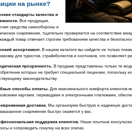
зиции на рынке?
окие стандарты качества и
ежности.
Вся продукция,
ючая средства самообороны и
тическое снаряжение, тщательно проверяется на соответствие ме
 каждый товар отвечает строгим требованиям качества и безопаснос
окий ассортимент.
В нашем каталоге вы найдете не только пнев
пировку для туристов, страйкболистов и охотников, что позволяет р
дическая прозрачность.
В продаже представлены только те мод
обретение которых не требует специальной лицензии, поскольку их
ствующему законодательству.
бные способы оплаты.
Для максимального комфорта клиентов м
ковскими картами, переводами и электронными платежами, обеспеч
евременная доставка.
Мы организуем быструю и надежную доставк
 заказанное снаряжение быстро окажется у вас.
фессиональная поддержка клиентов.
Наши опытные консультант
росы и сопроводить покупку на всех этапах.