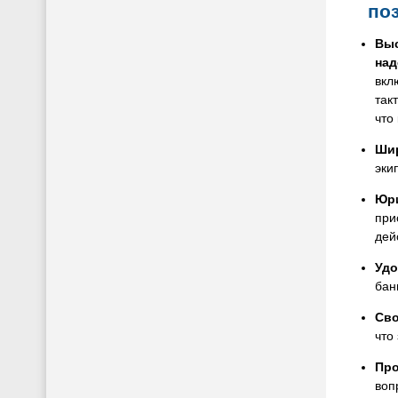
по
Выс
над
вкл
так
что
Шир
эки
Юри
при
дей
Удо
бан
Сво
что
Про
воп