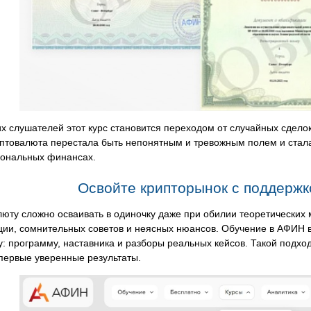
х слушателей этот курс становится переходом от случайных сделок
иптовалюта перестала быть непонятным и тревожным полем и ста
ональных финансах.
Освойте крипторынок с поддерж
юту сложно осваивать в одиночку даже при обилии теоретических
ии, сомнительных советов и неясных нюансов. Обучение в АФИН в
: программу, наставника и разборы реальных кейсов. Такой подход
первые уверенные результаты.