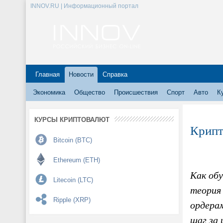
INNOV.RU | Информационный портал
Главная
Новости
Справка
Экономика
Общество
Происшествия
Спорт
Авто
К
КУРСЫ КРИПТОВАЛЮТ
Крипт
Bitcoin (BTC)
Ethereum (ETH)
Как об
Litecoin (LTC)
теория 
Ripple (XRP)
ордерам
шаг за 