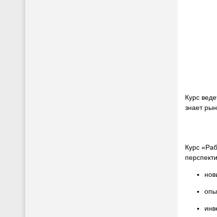
Курс веде
знает рын
Курс «Раб
перспект
нов
опы
инв