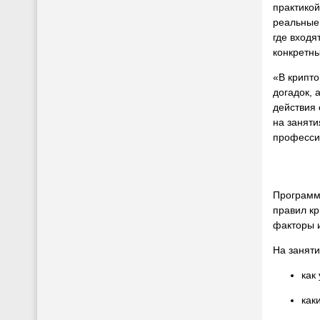
практикой
реальные 
где входя
конкретн
«В крипто
догадок, 
действия 
на заняти
професси
Программа
правил кр
факторы и
На занят
как
как