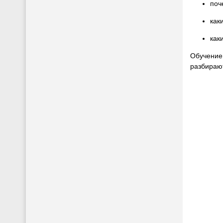
поч
как
как
Обучение 
разбирают