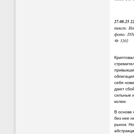
27.08.25 2
текст: Иг
фото: IN
3202
Криптова
стремите
привыкшие
облигация
себя нови
дают сбой
сильные 
колеи.
В основе 
без нее н
рынок. Но
абстракци