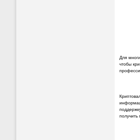
Для многи
чтобы кр
професси
Криптовал
информац
поддержку
получить 