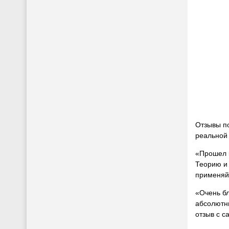
Отзывы по
реальной 
«Прошел к
Теорию и 
применяй 
«Очень бл
абсолютны
отзыв с с