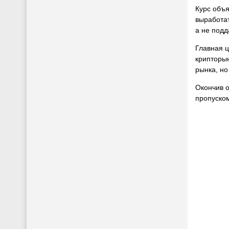
Курс объя
выработат
а не под
Главная ц
крипторын
рынка, но
Окончив о
пропуском