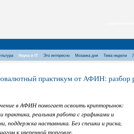
каждый месяц нас
ультура
Наука и IT
Это интересно
Мозаика дня
Тема недели
овалютный практикум от АФИН: разбор р
учение в АФИН помогает освоить крипторынок:
и практика, реальная работа с графиками и
и, поддержка наставника. Без спешки и риска,
шагом к уверенной торговле.